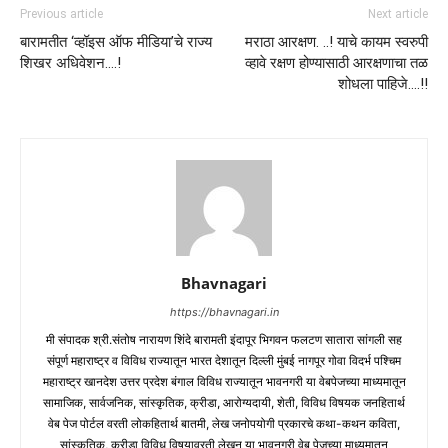
Previous article
Next article
बारामतीत ‘व्हॉइस ऑफ मीडिया’चे राज्य
मराठा आरक्षण. ..! याचे कायम स्वरुपी
शिखर अधिवेशन….!
व्हावे रक्षण होण्यासाठी आरक्षणाचा तळ
शोधला पाहिजे….!!
Bhavnagari
https://bhavnagari.in
मी संपादक श्री.संतोष नारायण शिंदे बारामती इंदापूर भिगवन फलटण सातारा सांगली सह
संपूर्ण महाराष्ट्र व विविध राज्यातून भारत देशातून दिल्ली मुंबई नागपूर गोवा विदर्भ पश्चिम
महाराष्ट्र खानदेश उत्तर प्रदेश बंगाल विविध राज्यातून भावनगरी या वेबपेजच्या माध्यमातून
सामाजिक, सार्वजनिक, सांस्कृतिक, क्रीडा, आरोग्यदायी, शेती, विविध विषयक जनहितार्थ
वेब पेज पोर्टल वरती लोकहितार्थ बातमी, लेख जनोपयोगी प्रकारचे कथा-कथन कविता,
सांस्कृतिक, क्रीडा विविध विषयावरती लेखन या भावनगरी वेब पेजच्या माध्यमातून