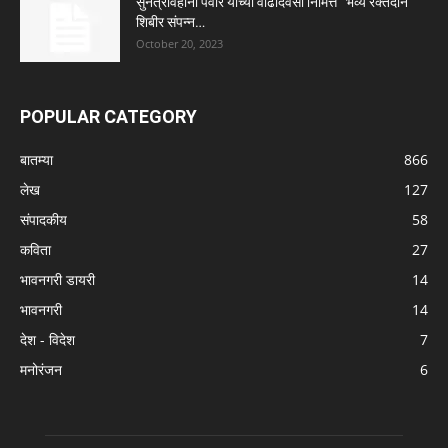
सुनेत्रावहीनी पवार यांच्या वाढदिवसा निमित्त “भव्य रक्तदान
शिबीर संपन्न…
October 20, 2023
POPULAR CATEGORY
बातम्या
866
लेख
127
संपादकीय
58
कविता
27
भावनगरी डायरी
14
भावनगरी
14
देश - विदेश
7
मनोरंजन
6