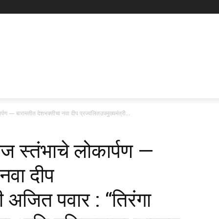
कार्पण — बारामतीत देशभक्तीचा नवा दीप प्रज्वलितउपमुख्यमंत्री...
वज स्तंभाचे लोकार्पण —
 नवा दीप
ी अजित पवार : “तिरंगा