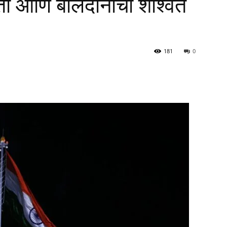
कता आणि बलिदानाचा शाश्वत
181
0