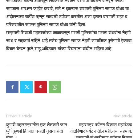
समाजाच्या भावना ओळखून लवकरात लवकर विशेष अधिवेशन बोलवून मराठा
समजास आरक्षण जाहीर करावे, तसे न झाल्यास बारामती मुस्लिम समाज बांधव या
अंदोलनाला पाठींबा म्हणून साखळी उपोषण करतील असा इशारा बारामती शहर व
परिसरातील समस्त मुस्लिम समाज बांधव यांनी दिला.
छत्रपती शिवाजी महाराजांच्या काळापासून मराठी मुस्लिमांचा मराठा बांधवांना नेहमी
साथ व सहकार्य राहिले आहे तसेच मुस्लिम समाज नेहमी सामाजिक पुरोगामी ऐक्यचा
विचार घेऊन फुले,शाहू,आंबेडकर यांच्या विचाराला बांधील राहिला आहे.
Previous article
Next article
कुणबी महाराष्ट्रातील एक शेतकरी जात
महाराष्ट्र पर्यटन विकास महामंडळ
पुर्वी कुणबी हि जात नव्हती नुसता धंदा
वाढविणार पर्यटनातील महीलांचा सहभाग,
होता…!
छत्रपती संभाजीनगर पर्यटक निवास