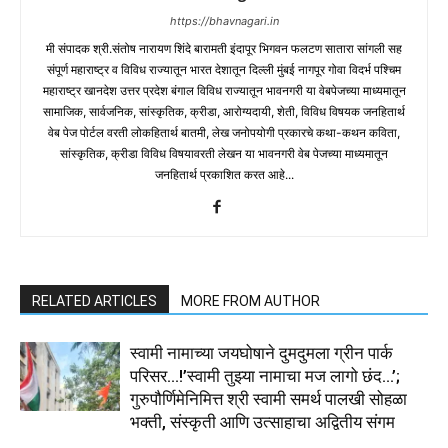
https://bhavnagari.in
मी संपादक श्री.संतोष नारायण शिंदे बारामती इंदापूर भिगवन फलटण सातारा सांगली सह
संपूर्ण महाराष्ट्र व विविध राज्यातून भारत देशातून दिल्ली मुंबई नागपूर गोवा विदर्भ पश्चिम
महाराष्ट्र खानदेश उत्तर प्रदेश बंगाल विविध राज्यातून भावनगरी या वेबपेजच्या माध्यमातून
सामाजिक, सार्वजनिक, सांस्कृतिक, क्रीडा, आरोग्यदायी, शेती, विविध विषयक जनहितार्थ
वेब पेज पोर्टल वरती लोकहितार्थ बातमी, लेख जनोपयोगी प्रकारचे कथा-कथन कविता,
सांस्कृतिक, क्रीडा विविध विषयावरती लेखन या भावनगरी वेब पेजच्या माध्यमातून
जनहितार्थ प्रकाशित करत आहे...
RELATED ARTICLES
MORE FROM AUTHOR
स्वामी नामाच्या जयघोषाने दुमदुमला ग्रीन पार्क
परिसर…!’स्वामी तुझ्या नामाचा मज लागो छंद…’;
गुरुपौर्णिमेनिमित्त श्री स्वामी समर्थ पालखी सोहळा
भक्ती, संस्कृती आणि उत्साहाचा अद्वितीय संगम