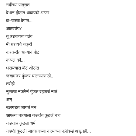
नदीच्या पात्रात
बेभान होऊन धावायचो आपण
वा-याच्या वेगात…
आठवतंय?
तू उडवायचा पतंग
मी धरायचे चक्री
करकरीत धाग्यानं बोट
कापलं की…
धरायचास बोट ओठांत
जखमांवर फुंकर घालण्यासाठी..
तरीही
नुसत्या नजरेनं गुंफत रहायचं नातं
अन्
उलगडत जायचं मन
आपल्या नात्याला नव्हतंच कुठलं नाव
नव्हताच कुठला धर्म
नव्हती कुठली जातसगळ्या नात्याच्या पलीकडं असूनही…