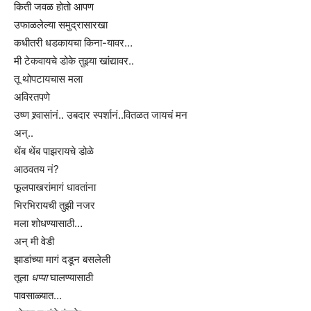
किती जवळ होतो आपण
उफाळलेल्या समुद्रासारखा
कधीतरी धडकायचा किना-यावर…
मी टेकवायचे डोके तुझ्या खांद्यावर..
तू थोपटायचास मला
अविरतपणे
उष्ण श्र्वासांनं.. उबदार स्पर्शानं..वितळत जायचं मन
अन्..
थेंब थेंब पाझरायचे डोळे
आठवतय नं?
फूलपाखरांमागं धावतांना
भिरभिरायची तुझी नजर
मला शोधण्यासाठी…
अन् मी वेडी
झाडांच्या मागं दडून बसलेली
तूला
धप्पा
घालण्यासाठी
पावसाळ्यात…