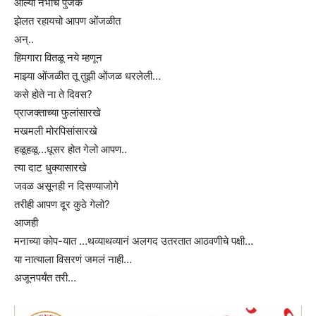
ओल्या नभांचे पुंजके
झेलत रहायचो आपण ओंजळीत
अन्..
हिमगारा वितळू नये म्हणून
माझ्या ओंजळीत तू तुझी ओंजळ धरलेली…
कसे होते ना ते दिवस?
प्राजक्ताच्या फुलांसारखे
मखमली मोरपिसांसारखे
हळूहळू…धूसर होत गेलो आपण..
त्या दाट धुक्यासारखे
जवळ असूनही न दिसण्याजोगे
तरीही आपण दूर कुठे गेलो?
आजही
मनाच्या कोप-यात …थव्याथव्यानं अलगद उतरतात आठवणीचे पक्षी…
या नात्याला विसरणं जमलं नाही…
अजूनपर्यंत तरी…