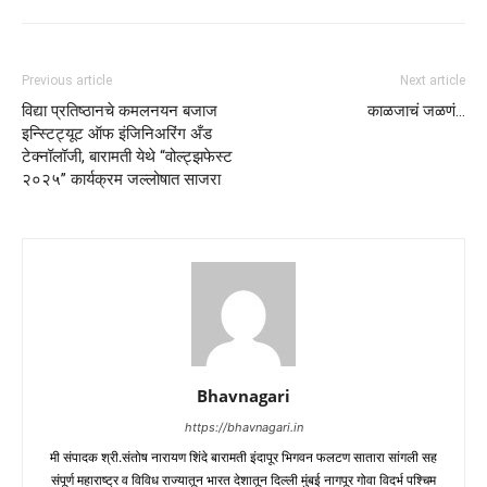
Previous article
Next article
विद्या प्रतिष्ठानचे कमलनयन बजाज
काळजाचं जळणं…
इन्स्टिट्यूट ऑफ इंजिनिअरिंग अँड
टेक्नॉलॉजी, बारामती येथे “वोल्ट्झफेस्ट
२०२५” कार्यक्रम जल्लोषात साजरा
Bhavnagari
https://bhavnagari.in
मी संपादक श्री.संतोष नारायण शिंदे बारामती इंदापूर भिगवन फलटण सातारा सांगली सह
संपूर्ण महाराष्ट्र व विविध राज्यातून भारत देशातून दिल्ली मुंबई नागपूर गोवा विदर्भ पश्चिम