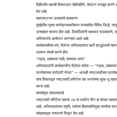
पिढीपर्यंत पक्षाची विचारधारा पोहोचविणे, संघटन मजबूत करणे आ
देत आहे.
महाराष्ट्रभर उत्सवाचे वातावरण
मुंबईतील मुख्य कार्यक्रमाबरोबरच राज्यातील विविध जिल्हे, ताल
उत्साहात साजरा होत आहे. ठिकठिकाणी पक्षध्वज फडकावणे, का
अभियानांचे आयोजन करण्यात आले आहे.
कार्यकर्त्यांच्या मते, दिवंगत अजितदादांना खरी श्रद्धांजली म्हणज
उतरून संघर्ष करणे होय.
“गड्या, थांबायचं नाही; कामाला लागा”
अजितदादांनी कार्यकर्त्यांना दिलेला संदेश — “गड्या, थांब
प्रत्येकाच्या दारोदारी नेणार” — आजही राष्ट्रवादीच्या प्रत्येक 
याच विचारातून राष्ट्रवादी काँग्रेस पक्ष जनतेच्या सुख-दुःख
करत आहे.
संघर्षातून संकल्पाकडे
राष्ट्रवादी काँग्रेस पक्षाचा २७ वा वर्धापन दिन हा केवळ पक्षा
आहे. अजितदादांच्या स्मृती, त्यांच्या विकासाभिमुख कार्याचा वारस
सोहळ्यातून स्पष्टपणे दिसून येत आहे.