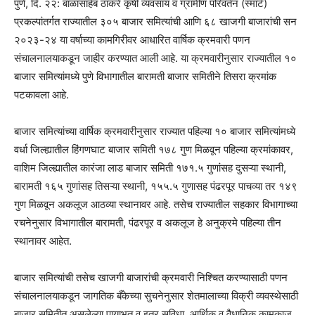
पुणे, दि. २२: बाळासाहेब ठाकरे कृषी व्यवसाय व ग्रामीण परिवर्तन (स्मार्ट)
प्रकल्पांतर्गत राज्यातील ३०५ बाजार समित्यांची आणि ६८ खाजगी बाजारांची सन
२०२३-२४ या वर्षाच्या कामगिरीवर आधारित वार्षिक क्रमवारी पणन
संचालनालयाकडून जाहीर करण्यात आली आहे. या क्रमवारीनुसार राज्यातील १०
बाजार समित्यांमध्ये पुणे विभागातील बारामती बाजार समितीने तिसरा क्रमांक
पटकावला आहे.
बाजार समित्यांच्या वार्षिक क्रमवारीनुसार राज्यात पहिल्या १० बाजार समित्यांमध्ये
वर्धा जिल्ह्यातील हिंगणघाट बाजार समिती १७८ गुण मिळवून पहिल्या क्रमांकावर,
वाशिम जिल्ह्यातील कारंजा लाड बाजार समिती १७१.५ गुणांसह दुसऱ्या स्थानी,
बारामती १६५ गुणांसह तिसऱ्या स्थानी, १५५.५ गुणासह पंढरपूर पाचव्या तर १४९
गुण मिळवून अकलूज आठव्या स्थानावर आहे. तसेच राज्यातील सहकार विभागाच्या
रचनेनुसार विभागातील बारामती, पंढरपूर व अकलूज हे अनुक्रमे पहिल्या तीन
स्थानावर आहेत.
बाजार समित्यांची तसेच खाजगी बाजारांची क्रमवारी निश्चित करण्यासाठी पणन
संचालनालयाकडून जागतिक बँकेच्या सुचनेनुसार शेतमालाच्या विक्री व्यवस्थेसाठी
बाजार समितीत असलेल्या पायाभूत व इतर सुविधा, आर्थिक व वैधानिक कामकाज,