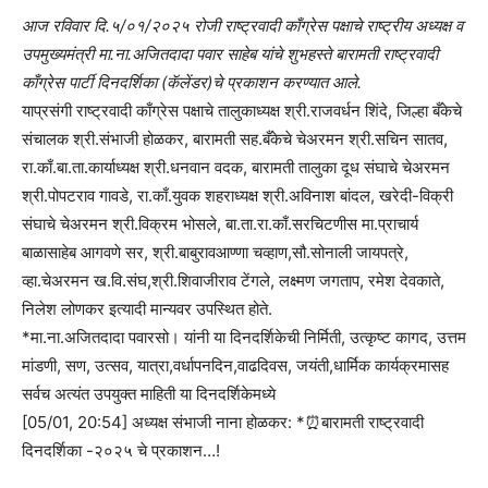
आज रविवार दि.५/०१/२०२५ रोजी राष्ट्रवादी काँग्रेस पक्षाचे राष्ट्रीय अध्यक्ष व
उपमुख्यमंत्री मा.ना.अजितदादा पवार साहेब यांचे शुभहस्ते बारामती राष्ट्रवादी
काँग्रेस पार्टी दिनदर्शिका (कॅलेंडर)चे प्रकाशन करण्यात आले.
याप्रसंगी राष्ट्रवादी काँग्रेस पक्षाचे तालुकाध्यक्ष श्री.राजवर्धन शिंदे, जिल्हा बँकेचे
संचालक श्री.संभाजी होळकर, बारामती सह.बँकेचे चेअरमन श्री.सचिन सातव,
रा.काँ.बा.ता.कार्याध्यक्ष श्री.धनवान वदक, बारामती तालुका दूध संघाचे चेअरमन
श्री.पोपटराव गावडे, रा.काँ.युवक शहराध्यक्ष श्री.अविनाश बांदल, खरेदी-विक्री
संघाचे चेअरमन श्री.विक्रम भोसले, बा.ता.रा.काँ.सरचिटणीस मा.प्राचार्य
बाळासाहेब आगवणे सर, श्री.बाबुरावआण्णा चव्हाण,सौ.सोनाली जायपत्रे,
व्हा.चेअरमन ख.वि.संघ,श्री.शिवाजीराव टेंगले, लक्ष्मण जगताप, रमेश देवकाते,
निलेश लोणकर इत्यादी मान्यवर उपस्थित होते.
*मा.ना.अजितदादा पवारसो। यांनी या दिनदर्शिकेची निर्मिती, उत्कृष्ट कागद, उत्तम
मांडणी, सण, उत्सव, यात्रा,वर्धापनदिन,वाढदिवस, जयंती,धार्मिक कार्यक्रमासह
सर्वच अत्यंत उपयुक्त माहिती या दिनदर्शिकेमध्ये
[05/01, 20:54] अध्यक्ष संभाजी नाना होळकर: *⏰बारामती राष्ट्रवादी
दिनदर्शिका -२०२५ चे प्रकाशन…!