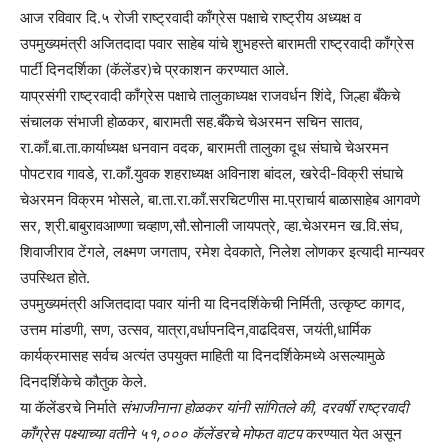
आज रविवार दि.५ रोजी राष्ट्रवादी काँग्रेस पक्षाचे राष्ट्रीय अध्यक्ष व
उपमुख्यमंत्री अजितदादा पवार साहेब यांचे शुभहस्ते बारामती राष्ट्रवादी काँग्रेस
पार्टी दिनदर्शिका (कॅलेंडर)चे प्रकाशन करण्यात आले.
याप्रसंगी राष्ट्रवादी काँग्रेस पक्षाचे तालुकाध्यक्ष राजवर्धन शिंदे, जिल्हा बँकेचे
संचालक संभाजी होळकर, बारामती सह.बँकेचे चेअरमन सचिन सातव,
रा.काँ.बा.ता.कार्याध्यक्ष धनवान वदक, बारामती तालुका दूध संघाचे चेअरमन
पोपटराव गावडे, रा.काँ.युवक शहराध्यक्ष अविनाश बांदल, खरेदी-विक्री संघाचे
चेअरमन विक्रम भोसले, बा.ता.रा.काँ.सरचिटणीस मा.प्राचार्य बाळासाहेब आगवणे
सर, श्री.बाबुरावआण्णा चव्हाण,सौ.सोनाली जायपत्रे, व्हा.चेअरमन ख.वि.संघ,
शिवाजीराव टेंगले, लक्ष्मण जगताप, रमेश देवकाते, निलेश लोणकर इत्यादी मान्यवर
उपस्थित होते.
उपमुख्यमंत्री अजितदादा पवार यांनी या दिनदर्शिकेची निर्मिती, उत्कृष्ट कागद,
उत्तम मांडणी, सण, उत्सव, यात्रा,वर्धापनदिन,वाढदिवस, जयंती,धार्मिक
कार्यक्रमासह सर्वच अत्यंत उपयुक्त माहिती या दिनदर्शिकेमध्ये असल्यामुळे
दिनदर्शिकेचे कौतुक केले.
या कॅलेंडरचे निर्माते
संभाजीनाना होळकर यांनी सांगितले की, दरवर्षी राष्ट्रवादी
काँग्रेस पक्ष्याच्या वतीने ५१,००० कॅलेंडरचे मोफत वाटप
करण्यात येत असून