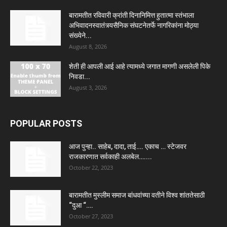
बारामतीत रविवारी क्रांती दिनानिमित्त हुतात्मा स्तंभाला
अभिवादनस्वातंत्र्यसैनिक संघटनेतर्फे नागरिकांना मोठ्या
संख्येने...
August 8, 2026
शेती ही आपली आई आहे त्यामध्ये जगात मागणी असलेली पिके
निवडा...
August 3, 2026
POPULAR POSTS
आज पुन्हा.. साहेब, दादा, ताई…. एकाच … स्टेजवर
राजकारणात सर्वकाही अलबेल…....
October 22, 2023
बारामतीत मुस्लीम समाज बांधवांच्या वतीने विश्व शांततेसाठी
“दुआ “….
October 27, 2023