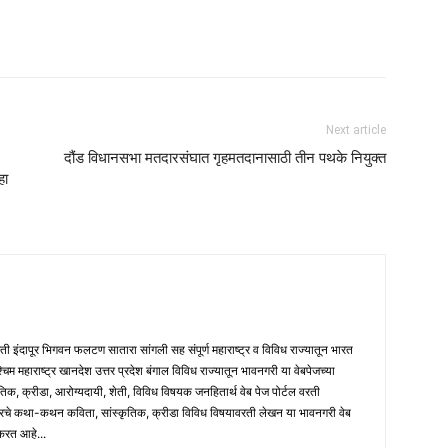
Next article
दौंड विधानसभा मतदारसंघात गृहमतदानासाठी तीन पथके नियुक्त
हा
मती इंदापूर भिगवन फलटण सातारा सांगली सह संपूर्ण महाराष्ट्र व विविध राज्यातून भारत
पश्चिम महाराष्ट्र खानदेश उत्तर प्रदेश बंगाल विविध राज्यातून भावनगरी या वेबपेजच्या
तिक, क्रीडा, आरोग्यदायी, शेती, विविध विषयक जनहितार्थ वेब पेज पोर्टल वरती
ारचे कथा-कथन कविता, सांस्कृतिक, क्रीडा विविध विषयावरती लेखन या भावनगरी वेब
 करत आहे...