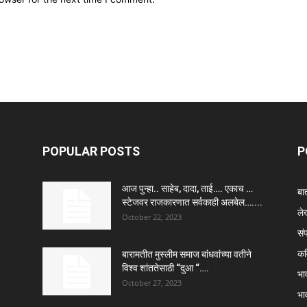
POPULAR POSTS
P
आज पुन्हा.. साहेब, दादा, ताई…. एकाच …
बा
स्टेजवर राजकारणात सर्वकाही अलबेल…....
ले
October 22, 2023
सं
कव
बारामतीत मुस्लीम समाज बांधवांच्या वतीने
विश्व शांततेसाठी “दुआ “….
भा
October 27, 2023
भा