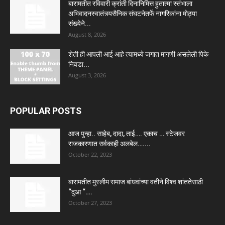
बारामतीत रविवारी क्रांती दिनानिमित्त हुतात्मा स्तंभाला
अभिवादनस्वातंत्र्यसैनिक संघटनेतर्फे नागरिकांना मोठ्या
संख्येने...
August 8, 2026
शेती ही आपली आई आहे त्यामध्ये जगात मागणी असलेली पिके
निवडा...
August 3, 2026
POPULAR POSTS
आज पुन्हा.. साहेब, दादा, ताई…. एकाच … स्टेजवर
राजकारणात सर्वकाही अलबेल…....
October 22, 2023
बारामतीत मुस्लीम समाज बांधवांच्या वतीने विश्व शांततेसाठी
“दुआ “….
October 27, 2023