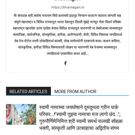
https://bhavnagari.in
मी संपादक श्री.संतोष नारायण शिंदे बारामती इंदापूर भिगवन फलटण सातारा सांगली सह
संपूर्ण महाराष्ट्र व विविध राज्यातून भारत देशातून दिल्ली मुंबई नागपूर गोवा विदर्भ पश्चिम
महाराष्ट्र खानदेश उत्तर प्रदेश बंगाल विविध राज्यातून भावनगरी या वेबपेजच्या माध्यमातून
सामाजिक, सार्वजनिक, सांस्कृतिक, क्रीडा, आरोग्यदायी, शेती, विविध विषयक जनहितार्थ
वेब पेज पोर्टल वरती लोकहितार्थ बातमी, लेख जनोपयोगी प्रकारचे कथा-कथन कविता,
सांस्कृतिक, क्रीडा विविध विषयावरती लेखन या भावनगरी वेब पेजच्या माध्यमातून
जनहितार्थ प्रकाशित करत आहे...
RELATED ARTICLES
MORE FROM AUTHOR
स्वामी नामाच्या जयघोषाने दुमदुमला ग्रीन पार्क
परिसर…!’स्वामी तुझ्या नामाचा मज लागो छंद…’;
गुरुपौर्णिमेनिमित्त श्री स्वामी समर्थ पालखी सोहळा
भक्ती, संस्कृती आणि उत्साहाचा अद्वितीय संगम