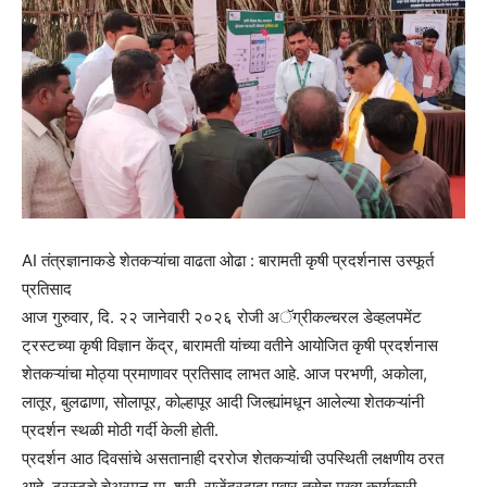
AI तंत्रज्ञानाकडे शेतकऱ्यांचा वाढता ओढा : बारामती कृषी प्रदर्शनास उस्फूर्त
प्रतिसाद
आज गुरुवार, दि. २२ जानेवारी २०२६ रोजी अॅग्रीकल्चरल डेव्हलपमेंट
ट्रस्टच्या कृषी विज्ञान केंद्र, बारामती यांच्या वतीने आयोजित कृषी प्रदर्शनास
शेतकऱ्यांचा मोठ्या प्रमाणावर प्रतिसाद लाभत आहे. आज परभणी, अकोला,
लातूर, बुलढाणा, सोलापूर, कोल्हापूर आदी जिल्ह्यांमधून आलेल्या शेतकऱ्यांनी
प्रदर्शन स्थळी मोठी गर्दी केली होती.
प्रदर्शन आठ दिवसांचे असतानाही दररोज शेतकऱ्यांची उपस्थिती लक्षणीय ठरत
आहे. ट्रस्टचे चेअरमन मा. श्री. राजेंद्रदादा पवार तसेच मुख्य कार्यकारी