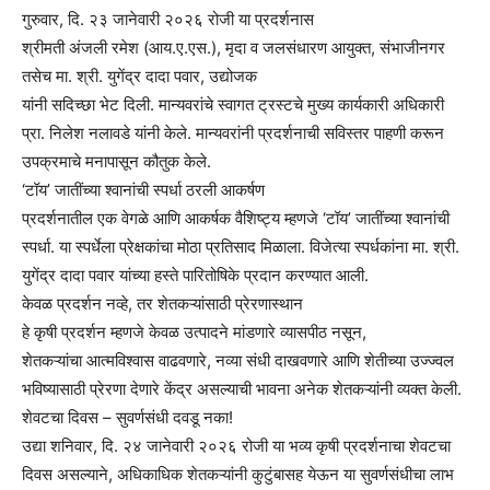
गुरुवार, दि. २३ जानेवारी २०२६ रोजी या प्रदर्शनास
श्रीमती अंजली रमेश (आय.ए.एस.), मृदा व जलसंधारण आयुक्त, संभाजीनगर
तसेच मा. श्री. युगेंद्र दादा पवार, उद्योजक
यांनी सदिच्छा भेट दिली. मान्यवरांचे स्वागत ट्रस्टचे मुख्य कार्यकारी अधिकारी
प्रा. निलेश नलावडे यांनी केले. मान्यवरांनी प्रदर्शनाची सविस्तर पाहणी करून
उपक्रमाचे मनापासून कौतुक केले.
‘टॉय’ जातींच्या श्वानांची स्पर्धा ठरली आकर्षण
प्रदर्शनातील एक वेगळे आणि आकर्षक वैशिष्ट्य म्हणजे ‘टॉय’ जातींच्या श्वानांची
स्पर्धा. या स्पर्धेला प्रेक्षकांचा मोठा प्रतिसाद मिळाला. विजेत्या स्पर्धकांना मा. श्री.
युगेंद्र दादा पवार यांच्या हस्ते पारितोषिके प्रदान करण्यात आली.
केवळ प्रदर्शन नव्हे, तर शेतकऱ्यांसाठी प्रेरणास्थान
हे कृषी प्रदर्शन म्हणजे केवळ उत्पादने मांडणारे व्यासपीठ नसून,
शेतकऱ्यांचा आत्मविश्वास वाढवणारे, नव्या संधी दाखवणारे आणि शेतीच्या उज्ज्वल
भविष्यासाठी प्रेरणा देणारे केंद्र असल्याची भावना अनेक शेतकऱ्यांनी व्यक्त केली.
शेवटचा दिवस – सुवर्णसंधी दवडू नका!
उद्या शनिवार, दि. २४ जानेवारी २०२६ रोजी या भव्य कृषी प्रदर्शनाचा शेवटचा
दिवस असल्याने, अधिकाधिक शेतकऱ्यांनी कुटुंबासह येऊन या सुवर्णसंधीचा लाभ