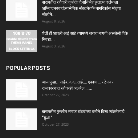
बारामतीत रविवारी क्रांती दिनानिमित्त हुतात्मा स्तंभाला
अभिवादनस्वातंत्र्यसैनिक संघटनेतर्फे नागरिकांना मोठ्या
संख्येने...
August 8, 2026
शेती ही आपली आई आहे त्यामध्ये जगात मागणी असलेली पिके
निवडा...
August 3, 2026
POPULAR POSTS
आज पुन्हा.. साहेब, दादा, ताई…. एकाच … स्टेजवर
राजकारणात सर्वकाही अलबेल…....
October 22, 2023
बारामतीत मुस्लीम समाज बांधवांच्या वतीने विश्व शांततेसाठी
“दुआ “….
October 27, 2023