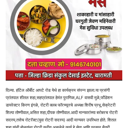
दिल्या. हॉटेल ऑर्बीट आपटे रोड येथे हा कार्यक्रम संपन्न झाला.या प्रसंगी
प्रांतपाल शीतल शहा,सहप्रांतपाल हेमंत पुराणिक,ALF वासवी मुळे,फौंडेशन
डायरेक्टर किरण इंगळे, रोटरी क्लब फॉरच्यूनचे अध्यक्ष शिरीष प्रभू,सेक्रेटरी
शिल्पा तोष्णीवाल,असित शहा,दीपक तोष्णीवाल.आदी मान्यवरांच्या बरोबरच रोटरी
सदस्य,तसेच रोटरॅक्ट(युवा रोटरी सदस्य) आदी मान्यवर उपस्थित होते. शितल
शहा यांनी बोलतांना रोटरी करीत असलेले कार्य हे सेवा आणि परस्पर मैत्री