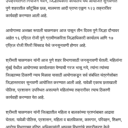
उपक्रमांतर्गत नियोजन भवन, जिल्हाधिकारी कार्यालय येथे आयोजित सुनावणीत
पुणे शहरातील कौटुंबिक छळ, मालमत्ता आदी प्राप्त एकूण १२३ तक्रारींवर
कार्यवाही करण्यात आली आहे.
आयोगाच्या अध्यक्षा रूपाली चाकणकर आज पासून तीन दिवस पुणे जिल्हा दौऱ्यावर
आहेत १६ एप्रिल रोजी पुणे ग्रामीणकरिता जिल्हाधिकारी कार्यालय आणि १७
एप्रिल रोजी पिंपरी चिंचवड येथे जनसुनावणी होणार आहे.
श्रीमती चाकणकर यांनी आज पुणे शहर विभागासाठी जनसुनावणी घेतली. महिलांना
मुंबई येथील आयोगाच्या कार्यालयात येण्याची गरज भासू नये, त्यांना त्यांच्या
जिल्ह्याच्या ठिकाणी न्याय मिळावा यासाठी आयोगाकडून सर्व संबंधित यंत्रणेसोबत
जिल्हास्तरावर सुनावणी आयोजित करण्यात आली आहे. यावेळी एकाच छताखाली
पोलिस, प्रशासन उपस्थित असल्याने महिलांच्या तक्रारीवर त्याच ठिकाणी
कार्यवाही करण्यात येत आहे.
श्रीमती चाकणकर यांनी जिल्ह्यातील महिला व बालकांच्या प्रश्नांबाबत आढावा
घेतला. यावेळी पोलिस, प्रशासन, महिला व बालविकास, कामगार, परिवहन, शिक्षण,
आरोग्य विभागाच्या वरिष्ठ अधिकाऱ्यांनी आपल्या विभागांचे सादरीकरण केले.