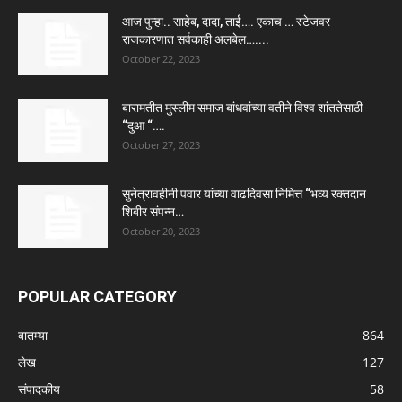
आज पुन्हा.. साहेब, दादा, ताई…. एकाच … स्टेजवर
राजकारणात सर्वकाही अलबेल…....
October 22, 2023
बारामतीत मुस्लीम समाज बांधवांच्या वतीने विश्व शांततेसाठी
“दुआ “….
October 27, 2023
सुनेत्रावहीनी पवार यांच्या वाढदिवसा निमित्त “भव्य रक्तदान
शिबीर संपन्न…
October 20, 2023
POPULAR CATEGORY
बातम्या
864
लेख
127
संपादकीय
58