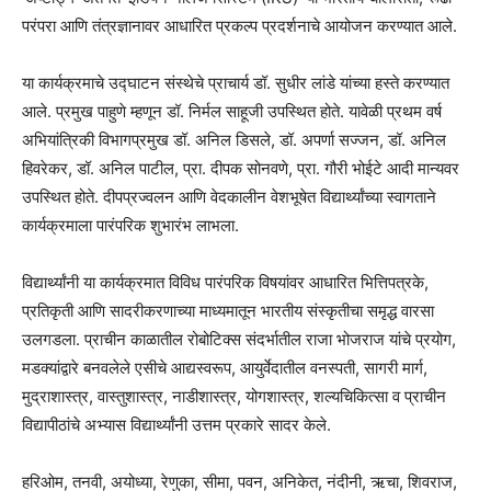
परंपरा आणि तंत्रज्ञानावर आधारित प्रकल्प प्रदर्शनाचे आयोजन करण्यात आले.
या कार्यक्रमाचे उद्घाटन संस्थेचे प्राचार्य डॉ. सुधीर लांडे यांच्या हस्ते करण्यात
आले. प्रमुख पाहुणे म्हणून डॉ. निर्मल साहूजी उपस्थित होते. यावेळी प्रथम वर्ष
अभियांत्रिकी विभागप्रमुख डॉ. अनिल डिसले, डॉ. अपर्णा सज्जन, डॉ. अनिल
हिवरेकर, डॉ. अनिल पाटील, प्रा. दीपक सोनवणे, प्रा. गौरी भोईटे आदी मान्यवर
उपस्थित होते. दीपप्रज्वलन आणि वेदकालीन वेशभूषेत विद्यार्थ्यांच्या स्वागताने
कार्यक्रमाला पारंपरिक शुभारंभ लाभला.
विद्यार्थ्यांनी या कार्यक्रमात विविध पारंपरिक विषयांवर आधारित भित्तिपत्रके,
प्रतिकृती आणि सादरीकरणाच्या माध्यमातून भारतीय संस्कृतीचा समृद्ध वारसा
उलगडला. प्राचीन काळातील रोबोटिक्स संदर्भातील राजा भोजराज यांचे प्रयोग,
मडक्यांद्वारे बनवलेले एसीचे आद्यस्वरूप, आयुर्वेदातील वनस्पती, सागरी मार्ग,
मुद्राशास्त्र, वास्तुशास्त्र, नाडीशास्त्र, योगशास्त्र, शल्यचिकित्सा व प्राचीन
विद्यापीठांचे अभ्यास विद्यार्थ्यांनी उत्तम प्रकारे सादर केले.
हरिओम, तनवी, अयोध्या, रेणुका, सीमा, पवन, अनिकेत, नंदीनी, ऋचा, शिवराज,