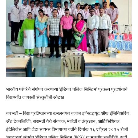
भारतीय परंपरेचे संगोपन करणाऱ्या ‘इंडियन नॉलेज सिस्टिम’ प्रकल्प प्रदर्शनाने
विद्यार्थ्यांत जागवली संस्कृतीची ओळख
बारामती – विद्या प्रतिष्ठानच्या कमलनयन बजाज इन्स्टिट्यूट ऑफ इंजिनिअरिंग
अँड टेक्नॉलॉजी, बारामती येथे संगणक, माहिती व तंत्रज्ञान, आर्टिफिशियल
इंटेलिजेंस आणि डेटा सायन्स विभागाच्या वतीने दिनांक २६ एप्रिल २०२५ रोजी
‘अष्टाङ्ग’ अंतर्गत ‘इंडियन नॉलेज सिस्टिम (IKS)’ या भारतीय चालीरीती, रूढी