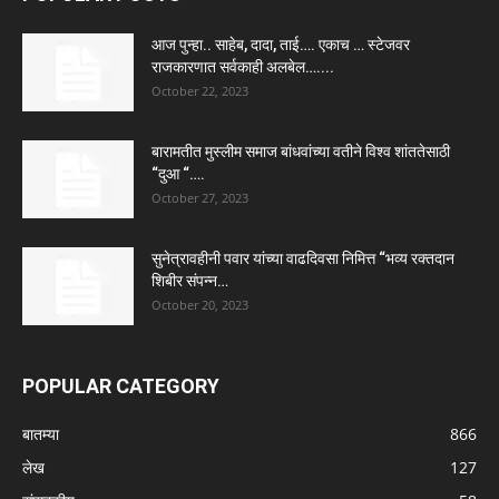
आज पुन्हा.. साहेब, दादा, ताई…. एकाच … स्टेजवर
राजकारणात सर्वकाही अलबेल…....
October 22, 2023
बारामतीत मुस्लीम समाज बांधवांच्या वतीने विश्व शांततेसाठी
“दुआ “….
October 27, 2023
सुनेत्रावहीनी पवार यांच्या वाढदिवसा निमित्त “भव्य रक्तदान
शिबीर संपन्न…
October 20, 2023
POPULAR CATEGORY
बातम्या
866
लेख
127