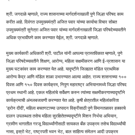
श्री. जगदाळे म्हणाले, राज्य शासनाच्या मार्गदर्शनाखाली पुणे जिल्हा परिषद काम
करीत आहे. दिवंगत उपमुख्यमंत्री अजित पवार यांच्या कार्याचा विचार सोबत
उपमुख्यमंत्री सुनेत्रा अजित पवार यांच्या मार्गदर्शनाखाली जिल्हा परिषदेच्यावतीने
अधिक प्रभावीपणे काम करण्यात येईल, श्री. जगदाळे म्हणाले.
मुख्य कार्यकारी अधिकारी श्री. पाटील यांनी आपल्या प्रास्तविकात म्हणाले, पुणे
जिल्हा परिषदेच्यावतीने शिक्षण, आरोग्य, महिला सक्षमीकरण आणि ई-प्रशासन या
मुख्य घटकांवर काम करण्यात येत आहे. यादृष्टीने जिल्ह्यात मॉडेल प्राथमिक
आरोग्य केंद्र आणि मॉडेल शाळा उभारण्यात आल्या आहेत. राज्य शासनाच्या १००
दिवस आणि १५० दिवस कार्यक्रम, निपुण महाराष्ट्र अभियानामध्ये जिल्हा परिषद
प्रथम स्थानी आहे. एकल महिलांचे सर्वेक्षण करुन त्यांच्या सक्षमीकरणाच्यादृष्टीने
कार्यक्रमाची अंमलबजावणी करण्यात येत आहे. कृषी क्षेत्रातील महिलांकरिता
‘ड्रोन दीदी’, महिला बचतगटाच्या उत्पादन विक्रीसाठी पुणे विमानतळावर हक्काचे
दालन उपलब्धता तसेच महिला सुरक्षितेतच्यादृष्टीने मिशन निर्भया अभियान,
ग्रामीण भागातील गरजू विद्यार्थ्यांनीसाठी सायकल बँक उपक्रम तसेच विद्यार्थ्यांची
नासा, इस्रो भेट, राष्ट्रपती भवन भेट, बाल साहित्य संमेलन आदी उपक्रम