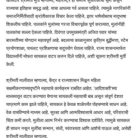
खासदार श्रीमती मुर्ती म्हणाल्या, महाराष्ट्र ही समाज सुधारकांची भूमी असून
राज्याचा इतिहास समृद्ध आहे. याचा आपल्या गर्व असला पाहिजे. त्यामुळे नागरिकांनी
समाजनिर्मितीसाठी क्रांतीकारक विचार केला पाहिजे. इतर भाषेसोबतच मातृभाषा
शिकलीच पाहिजे. पालकांने मुलांच्या गरजा विचारपूर्वक पूर्ण कराव्यात, मुलांनीही
पालकांचा सल्ला ऐकला पाहिजे. दिवंगत उपमुख्यमंत्री अजित पवार यांच्या
बारामतीच्या योगदान महत्वपूर्ण आहे. बदलत्या काळानुसार कृत्रिम बुद्धीमत्ता, स्टेम
प्रयोगशाळा, पायलट प्रशिक्षणाचा सदुपयोग घेतला पाहिजे. राज्य शासनामार्फत
विद्यार्थ्यांनी मोफत सायकल वाटप करुन दिले पाहिजे, अशी सूचना श्रीमती मुर्ती
केली.
श्रीमती मालीवाल म्हणाल्या, केंद्र व राज्यशासन मिळून महिला
सक्षमीकरणाच्यादृष्टीने महत्वाचे कार्यक्रम राबवित आहेत. ‘आदिशक्ती’च्या
माध्यमातून वाटप करण्यात येणाऱ्या सायकली महत्वाची बाब असून संपूर्ण देशात
याप्रमाणे काम झाले पाहिजे, सायकल हे केवळ शाळेपर्यंत पोहचण्याचे साधन आहे.
वेळ वाचविण्याचे माध्यम आहे. सुरक्षा आणि आत्मविश्वासाचे आधार आहे, परिवाराची
चिंता कमी करते. मुलीला आत्म निर्भर करण्याचा विश्वास दर्शविते. त्यामुळे सायकल
ही साधन नसून मुलींचा सन्मान, संधी, स्वंतत्र्यता आणि आशेचे पाऊल आहे, असेही
श्रीमती मालीवाल म्हणाल्या.