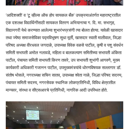
‘आदिशक्ती’ व ‘टू व्हील्स ऑफ होप सायकल बँक’ उपक्रमाअंतर्गत महाराष्ट्रातील
एक दशलक्ष विद्यार्थिनींसाठी सायकल वितरण अभियानाचा ग. दि. मा. सभागृह,
विद्यानगरी येथे करण्यात आलेल्या शुभारंभप्रसंगी त्या बोलत होत्या. यावेळी खासदार
तथा ज्येष्ठ समाजसेविका पद्मविभूषण सुधा मूर्ती, खासदार स्वाती मालीवाल, जिल्हा
परिषद अध्यक्ष वीरधवल जगदाळे, उपाध्यक्ष विवेक वळसे पाटील, कृषी व पशु संवर्धन
समिती सभापती अमोल नलावडे, महिला व बालकल्याण समितीच्या सभापती अंकिता
पाटील, पंचायत समिती सभापती किरण तावरे, उप सभापती शुभांगी आगवणे, मुख्य
कार्यकारी अधिकारी गजानन पाटील, उपमुख्यमंत्र्यांचे धोरणविषयक सल्लागार डॉ.
संतोष भोसले, नगराध्यक्ष सचिन सातव, उपाध्यक्ष श्वेता नाळे, जिल्हा परिषद सदस्य,
पंचायत समिती सदस्य, नगरसेवक स्थानिक लोकप्रतिनिधी, विविध क्षेत्रातील
मान्यवर, संस्था व सीएसआरचे प्रतिनिधी, नागरिक आदी उपस्थित होते.