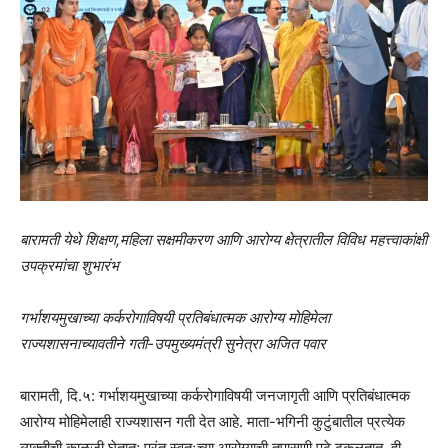
बारामती येथे शिक्षण,महिला सक्षमीकरण आणि आरोग्य क्षेत्रातील विविध महत्त्वाकांक्षी
उपक्रमांचा शुभारंभ
गर्भाशयमुखाच्या कर्करोगाविषयी प्रतिबंधात्मक आरोग्य मोहिमेला
राज्यशासनाच्यावतीने गती-उपमुख्यमंत्री सुनेत्रा अजित पवार
बारामती, दि.५: गर्भाशयमुखाच्या कर्करोगाविषयी जनजागृती आणि प्रतिबंधात्मक
आरोग्य मोहिमेलाही राज्यशासन गती देत आहे. माता-भगिनी कुटुंबातील प्रत्येक
व्यक्तीची काळजी घेतात; परंतू स्वतःच्या आरोग्याची तपासणी पुढे ढकलतात. ही