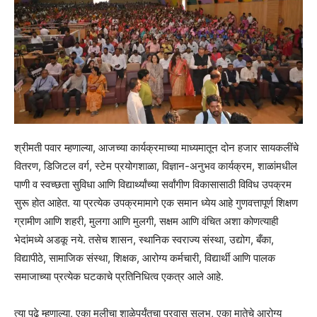
श्रीमती पवार म्हणाल्या, आजच्या कार्यक्रमाच्या माध्यमातून दोन हजार सायकलींचे
वितरण, डिजिटल वर्ग, स्टेम प्रयोगशाळा, विज्ञान-अनुभव कार्यक्रम, शाळांमधील
पाणी व स्वच्छता सुविधा आणि विद्यार्थ्यांच्या सर्वांगीण विकासासाठी विविध उपक्रम
सुरू होत आहेत. या प्रत्येक उपक्रमामागे एक समान ध्येय आहे गुणवत्तापूर्ण शिक्षण
ग्रामीण आणि शहरी, मुलगा आणि मुलगी, सक्षम आणि वंचित अशा कोणत्याही
भेदांमध्ये अडकू नये. तसेच शासन, स्थानिक स्वराज्य संस्था, उद्योग, बँका,
विद्यापीठे, सामाजिक संस्था, शिक्षक, आरोग्य कर्मचारी, विद्यार्थी आणि पालक
समाजाच्या प्रत्येक घटकाचे प्रतिनिधित्व एकत्र आले आहे.
त्या पुढे म्हणाल्या, एका मुलीचा शाळेपर्यंतचा प्रवास सुलभ, एका मातेचे आरोग्य