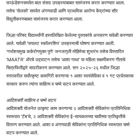
फाऊंडेशनसमवेत बाल संसद उपक्रमाबाबत सामंजस्य करार करण्यात आला.
तसेच ‘सेलको’ समवेत अंगणवाडी आणि प्राथमिक आरोग्य केंद्रांच्या सौर
विद्युतीकरणबाबत सामंजस्य करार करण्यात आला.
जिल्हा परिषद विद्यार्थ्यांनी हस्तलिखित केलेल्या पुस्तकांचे अनावरण यावेळी करण्यात
आले. यावेळी ‘पायलट स्कॉलरशिप’ उपक्रमाची घोषणा करण्यात आली.
‘गर्भाशयमुख कर्करोगमुक्त पुणे’ जनजागृती मोहिमेचा शुभारंभ तसेच विस्तारित
‘MAATR’ ॲपचे उद्घाटन तसेच ‘आशा गाथा’ या महिला सक्षमीकरण गीताचे
चित्रफितीद्वारे सादरीकरण करण्यात आले. सन २०२५-२६ मधील जिल्हा
स्तरावरील सर्वोत्कृष्ट कामगिरी करणाऱ्या १ आशा स्वयंसेविका व १ गट प्रर्वतकाचा
सत्कार करुन त्यांना साहित्य व चष्मे वाटप करण्यात आले.
आदिशक्ती साहित्य व चष्मे वाटप
आदिशक्ती योजनेत उत्कृष्ट काम करणाऱ्या २ आदिशक्ती सेविकांना प्रातिनिधिक
स्वरूपात ‘टॅब’चे, २ आदिशक्ती सेविकांना ई-सायकलच्या चावीच्या प्रतिकृतीचे
वितरण करण्यात आले. आशा व अंगणवाडी सेविकांना प्रातिनिधिक स्वरूपात चष्मे
वाटप करण्यात आले.