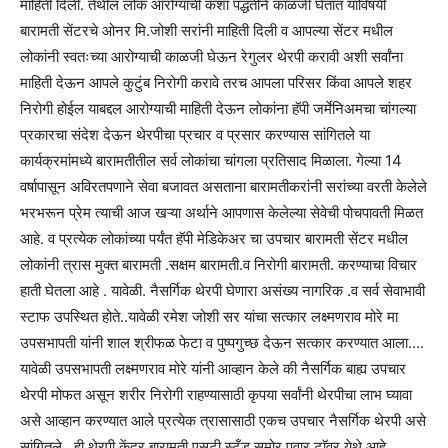
माहिती दिली. तेथील लोक आरोग्याची कशा पद्धतीने काळजी घेतात याविषयी
बारामती सेंटरचे ओनर मि.जोशी सरांनी माहिती दिली व आपल्या सेंटर मधील
लोकांनी स्वतःच्या आरोग्याची काळजी घेऊन रेगुलर थेरपी करावी अशी सर्वांना
माहिती देऊन आपले कुटुंब निरोगी करावे तरच आपला परिसर किंवा आपले शहर
निरोगी होईल याबद्दल आरोग्याची माहिती देऊन लोकांना हॅपी जर्मेनिअमचा चांगल्या
प्रकारचा संदेश देऊन थेरपीचा प्रचार व प्रसार करण्यास सांगितले या
कार्यक्रमांमध्ये बारामतीतील सर्व लोकांचा चांगला प्रतिसाद मिळाला. गेल्या 14
वर्षापासून अविरतपणाने सेवा बजावत असताना बारामतीकरांनी सरांच्या वरती केलेले
भरभरून प्रेम त्याची आज खऱ्या अर्थाने आपणास केलेल्या सेवेची पोचपावती मिळत
आहे. व प्रत्येक लोकांच्या पर्यंत हॅपी मेडिकेअर चा उपचार बारामती सेंटर मधील
लोकांनी त्रास मुक्त बारामती .सक्षम बारामती.व निरोगी बारामती. करण्याचा विचार
हाती घेतला आहे . यावेळी. नैसर्गिक थेरपी घेणारा असंख्य नागरिक .व सर्व सेवाभावी
स्टाफ उपस्थित होते..यावेळी रमेश जोशी सर यांचा सत्कार लक्ष्मणराव मोरे मा
उपसभापती यांनी शाल श्रीफळ फेटा व पुष्पगुच्छ देऊन सत्कार करण्यात आला….
यावेळी उपसभापती लक्ष्मणराव मोरे यांनी आव्हान केले की नैसर्गिक बाह्य उपचार
थेरपी मोफत असून शरीर निरोगी राहण्यासाठी कृपया सर्वांनी थेरपीचा लाभ घ्यावा
असे आव्हान करण्यात आले प्रत्येक त्रासासाठी एकच उपचार नैसर्गिक थेरपी असे
सांगितले…ही थेरपी केंद्र बारामती एसटी स्टँड समोर पवार टाॅवर येथे आहे .