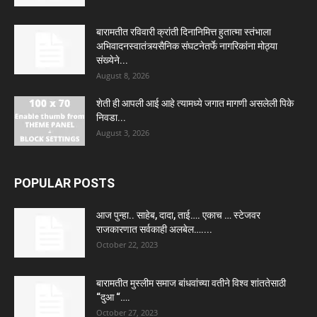
बारामतीत रविवारी क्रांती दिनानिमित्त हुतात्मा स्तंभाला
अभिवादनस्वातंत्र्यसैनिक संघटनेतर्फे नागरिकांना मोठ्या
संख्येने...
August 8, 2026
शेती ही आपली आई आहे त्यामध्ये जगात मागणी असलेली पिके
निवडा...
August 3, 2026
POPULAR POSTS
आज पुन्हा.. साहेब, दादा, ताई…. एकाच … स्टेजवर
राजकारणात सर्वकाही अलबेल…....
October 22, 2023
बारामतीत मुस्लीम समाज बांधवांच्या वतीने विश्व शांततेसाठी
“दुआ “….
October 27, 2023