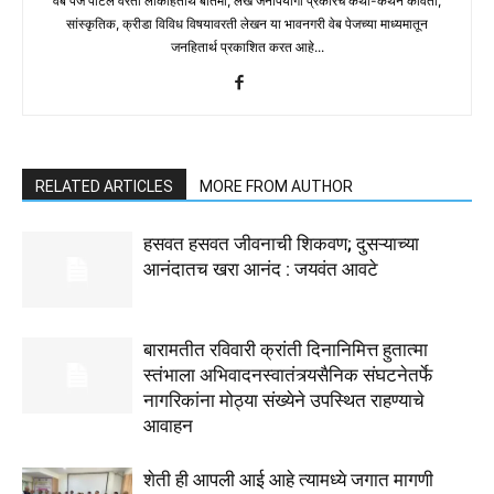
वेब पेज पोर्टल वरती लोकहितार्थ बातमी, लेख जनोपयोगी प्रकारचे कथा-कथन कविता,
सांस्कृतिक, क्रीडा विविध विषयावरती लेखन या भावनगरी वेब पेजच्या माध्यमातून
जनहितार्थ प्रकाशित करत आहे...
RELATED ARTICLES
MORE FROM AUTHOR
हसवत हसवत जीवनाची शिकवण; दुसऱ्याच्या
आनंदातच खरा आनंद : जयवंत आवटे
बारामतीत रविवारी क्रांती दिनानिमित्त हुतात्मा
स्तंभाला अभिवादनस्वातंत्र्यसैनिक संघटनेतर्फे
नागरिकांना मोठ्या संख्येने उपस्थित राहण्याचे
आवाहन
शेती ही आपली आई आहे त्यामध्ये जगात मागणी