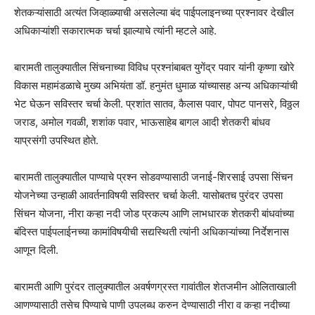
शेतकऱ्यांसाठी अत्यंत जिव्हाळ्याची असलेल्या बंद पाईपलाइनच्या प्रश्नावर देखील
अधिकाऱ्यांशी सकारात्मक चर्चा झाल्याचे त्यांनी म्हटले आहे.
बारामती तालुक्यातील सिंचनाच्या विविध प्रश्नांबाबत युगेंद्र पवार यांनी कृष्णा खोरे
विकास महामंडळाचे मुख्य अभियंता डॉ. हनुमंत धुमाळ यांच्यासह अन्य अधिकाऱ्यांची
भेट घेऊन सविस्तर चर्चा केली. प्रशांत सातव, कैलास पवार, पोपट पानसरे, विठ्ठल
जराड, अमोल गवळी, शशांक पवार, भाऊसाहेब बागल आदी शेतकरी बांधव
याप्रसंगी उपस्थित होते.
बारामती तालुक्यातील पाण्याचे प्रश्न सोडवण्यासाठी जनाई-शिरसाई उपसा सिंचन
योजनेच्या उन्हाळी आवर्तनाविषयी सविस्तर चर्चा केली. यासोबतच पुरंदर उपसा
सिंचन योजना, नीरा कऱ्हा नदी जोड प्रकल्प आणि लाभधारक शेतकरी बांधवांच्या
बंदिस्त पाईपलाईनच्या कामांविषयीची सद्यस्थिती त्यांनी अधिकाऱ्यांच्या निर्देशनास
आणून दिली.
बारामती आणि पुरंदर तालुक्यातील अवर्षणग्रस्त गावांतील शेतजमीन ओलिताखाली
आणण्यासाठी तसेच पिण्याचे पाणी उपलब्ध करुन देण्यासाठी नीरा व कऱ्हा नदीच्या