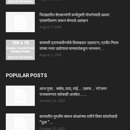
जिल्ह्यातील शेतकऱ्यांनी कर्जमुक्ती योजनेसाठी आधार
प्रमाणीकरण करून घेण्याचे आवाहन
August 3, 2026
बारामती ड्रायक्लीनर्सचे दिमाखदार उद्घाटन; प्रदीप गिराम
यांच्या नव्या उद्योगाला मान्यवरांकडून भरभरून...
August 2, 2026
POPULAR POSTS
आज पुन्हा.. साहेब, दादा, ताई…. एकाच … स्टेजवर
राजकारणात सर्वकाही अलबेल…....
October 22, 2023
बारामतीत मुस्लीम समाज बांधवांच्या वतीने विश्व शांततेसाठी
“दुआ “….
October 27, 2023