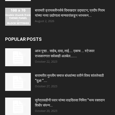
बारामती ड्रायक्लीनर्सचे दिमाखदार उद्घाटन; प्रदीप गिराम
यांच्या नव्या उद्योगाला मान्यवरांकडून भरभरून...
August 2, 2026
POPULAR POSTS
आज पुन्हा.. साहेब, दादा, ताई…. एकाच … स्टेजवर
राजकारणात सर्वकाही अलबेल…....
October 22, 2023
बारामतीत मुस्लीम समाज बांधवांच्या वतीने विश्व शांततेसाठी
“दुआ “….
October 27, 2023
सुनेत्रावहीनी पवार यांच्या वाढदिवसा निमित्त “भव्य रक्तदान
शिबीर संपन्न…
October 20, 2023