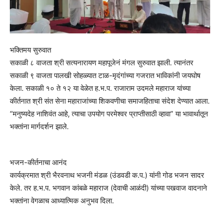
भक्तिमय सुरुवात
सकाळी ८ वाजता श्री सत्यनारायण महापूजेनं मंगल सुरुवात झाली. त्यानंतर
सकाळी ९ वाजता पालखी सोहळ्यात टाळ-मृदंगांच्या गजरात भाविकांनी जयघोष
केला. सकाळी १० ते १२ या वेळेत ह.भ.प. राजाराम उदमले महाराज यांच्या
कीर्तनात श्री संत सेना महाराजांच्या शिकवणीचा समाजहिताचा संदेश देण्यात आला.
“मनुष्यदेह नाशिवंत आहे, त्याचा उपयोग परमेश्वर प्राप्तीसाठी व्हावा” या भावार्थातून
भक्तांना मार्गदर्शन झाले.
भजन-कीर्तनाचा आनंद
कार्यक्रमात श्री भैरवनाथ भजनी मंडळ (उंडवडी क.प.) यांनी गोड भजन सादर
केले. तर ह.भ.प. भगवान कांबळे महाराज (देवाची आळंदी) यांच्या पखवाज वादनाने
भक्तांना वेगळाच आध्यात्मिक अनुभव दिला.