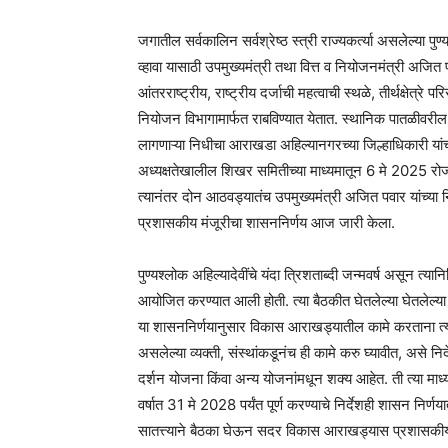
जगातील सर्वकालिन सर्वश्रेष्ठ स्त्री राज्यकर्त्या असलेल्या पुण्
व्हावा यासाठी उपमुख्यमंत्री तथा वित्त व नियोजनमंत्री अजित प
आंतरराष्ट्रीय, राष्ट्रीय दर्जाची महत्वाची स्थळे, तीर्थक्षेत्
नियोजन विभागामार्फत राबविण्यात येतात. स्थानिक पातळीवरील 
लागणाऱ्या निधीचा आराखडा अहिल्यानगरच्या जिल्हाधिकारी यांच्
अध्यक्षतेखालील शिखर समितीच्या माध्यमातून 6 मे 2025 रोजी चौ
त्यानंतर दोन आठवड्यातंच उपमुख्यमंत्री अजित पवार यांच्
प्रशासकीय मंजूरीचा शासननिर्णय आज जारी केला.
पुण्यश्लोक अहिल्यादेवींचे यंदा त्रिशताब्दी जन्मवर्ष असून त्यान
आयोजित करण्यात आली होती. त्या बैठकीत घेतलेल्या घेतलेल्य
या शासननिर्णयानुसार विकास आराखड्यातील कामे करताना त्यांच
असलेल्या व्यक्ती, संस्थांकडूनंच ही कामे करु घ्यावीत, असे 
दर्शन योजना किंवा अन्य योजनांमधून शक्य आहेत. ती त्या माध
वर्षात 31 मे 2028 पर्यंत पूर्ण करण्याचे निर्देशही शासन निर्ण
सातत्त्याने बैठका घेऊन सदर विकास आराखड्यास प्रशासकीय मंजू