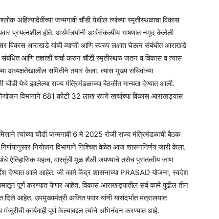
यश्लोक अहिल्यादेवींच्या जन्मगावी चौंडी येथील त्यांच्या स्मृतीस्थळाचा विकास
वार प्रयत्नशील होते. अर्थमंत्र्यांनी अर्थसंकल्पीय भाषणात नमूद केलेली
रे परिसर विकास आराखडे यांची व्याप्ती आणि स्वरुप लक्षात घेऊन संबंधीत आराखडे
संबंधित आणि तज्ञांशी चर्चा करुन चौंडी स्मृतीस्थळ जतन व विकास व त्यास
या अध्यक्षतेखालील समितीने तयार केला. त्यास मुख्य सचिवांच्या
ंडी येथे झालेल्या राज्य मंत्रिमंडळाच्या बैठकीत मान्यता देण्यात आली.
या नियोजन विभागाने 681 कोटी 32 लाख रुपये खर्चाच्या विकास आराखड्यास
िमित्ताने त्यांच्या चौंडी जन्मगावी 6 मे 2025 रोजी राज्य मंत्रिमंडळाची बैठक
ा निर्णयानुसार नियोजन विभागाने निश्चित वेळेत आज शासननिर्णय जारी केला.
े ऐतिहासिक महत्व, वास्तूंची मूळ शैली जपण्याचे तसेच पुरातत्वीय जाण
निर्देश देण्यात आले आहेत. जी कामे केंद्र शासनाच्या PRASAD योजना, स्वदेश
्यमातून पूर्ण करण्यात येणार आहेत. विकास आराखड्यातील सर्व कामे पुढील तीन
यात दिले आहेत. उपमुख्यमंत्री अजित पवार यांनी यासंदर्भात मंत्रालयात
रीची कार्यवाही पूर्ण केल्याबद्दल त्यांचे अभिनंदन करण्यात आहे.