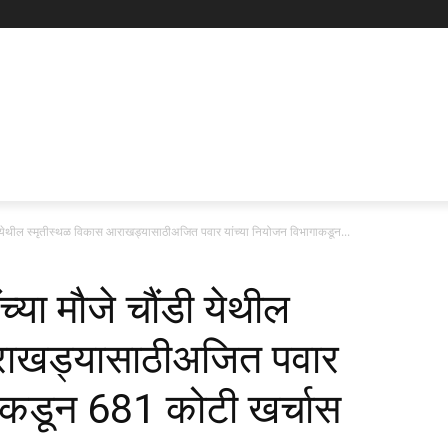
ौंडी येथील स्मृतीस्थळ विकास आराखड्यासाठीअजित पवार यांच्या नियोजन विभागाकडून...
ंच्या मौजे चौंडी येथील
राखड्यासाठीअजित पवार
गाकडून 681 कोटी खर्चास