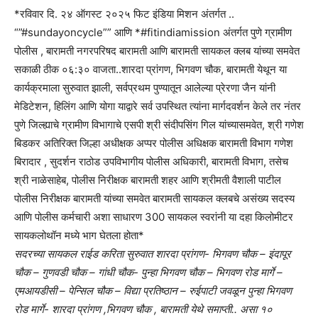
*रविवार दि. २४ ऑगस्ट २०२५ फिट इंडिया मिशन अंतर्गत ..
“”#sundayoncycle”” आणि *#fitindiamission अंतर्गत पुणे ग्रामीण
पोलीस , बारामती नगरपरिषद बारामती आणि बारामती सायकल क्लब यांच्या समवेत
सकाळी ठीक ०६:३० वाजता..शारदा प्रांगण, भिगवण चौक, बारामती येथून या
कार्यक्रमाला सुरुवात झाली, सर्वप्रथम पुण्यातून आलेल्या प्रेरणा जैन यांनी
मेडिटेशन, हिलिंग आणि योगा याद्वारे सर्व उपस्थित त्यांना मार्गदवर्शन केले तर नंतर
पुणे जिल्ह्याचे ग्रामीण विभागाचे एसपी श्री संदीपसिंग गिल यांच्यासमवेत, श्री गणेश
बिडकर अतिरिक्त जिल्हा अधीक्षक अप्पर पोलीस अधिक्षक बारामती विभाग गणेश
बिरादार , सुदर्शन राठोड उपविभागीय पोलीस अधिकारी, बारामती विभाग, तसेच
श्री नाळेसाहेब, पोलीस निरीक्षक बारामती शहर आणि श्रीमती वैशाली पाटील
पोलीस निरीक्षक बारामती यांच्या समवेत बारामती सायकल क्लबचे असंख्य सदस्य
आणि पोलीस कर्मचारी अशा साधारण 300 सायकल स्वरांनी या दहा किलोमीटर
सायकलोथॉन मध्ये भाग घेतला होता*
सदरच्या सायकल राईड करिता सुरुवात शारदा प्रांगण- भिगवण चौक – इंदापूर
चौक – गुणवडी चौक – गांधी चौक- पुन्हा भिगवण चौक – भिगवण रोड मार्गे –
एमआयडीसी – पेन्सिल चौक – विद्या प्रतिष्ठान – रुईपाटी जवळून पुन्हा भिगवण
रोड मार्गे- शारदा प्रांगण ,भिगवण चौक , बारामती येथे समाप्ती.. असा १०