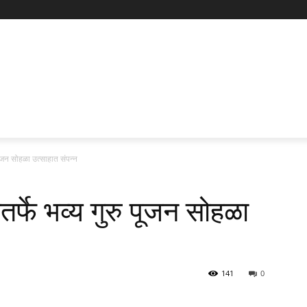
 पूजन सोहळा उत्साहात संपन्न
तर्फे भव्य गुरु पूजन सोहळा
141
0