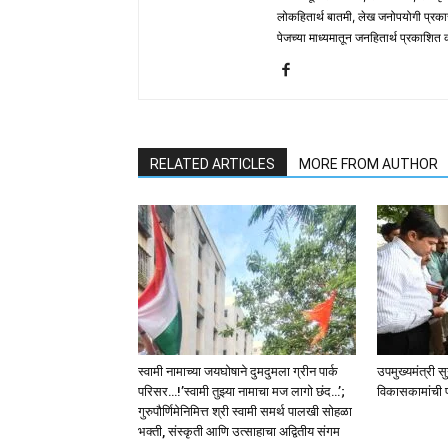
लोकहितार्थ बातमी, लेख जनोपयोगी प्रक
पेजच्या माध्यमातून जनहितार्थ प्रकाशित
RELATED ARTICLES
MORE FROM AUTHOR
स्वामी नामाच्या जयघोषाने दुमदुमला ग्रीन पार्क
उपमुख्यमंत्री स
परिसर…!’स्वामी तुझ्या नामाचा मज लागो छंद…’;
विकासकामांची 
गुरुपौर्णिमेनिमित्त श्री स्वामी समर्थ पालखी सोहळा
भक्ती, संस्कृती आणि उत्साहाचा अद्वितीय संगम