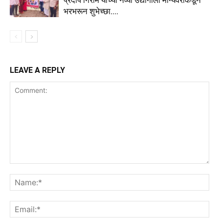
प्रदीप गिराम यांच्या नव्या उद्योगाला मान्यवरांकडून
भरभरून शुभेच्छा….
LEAVE A REPLY