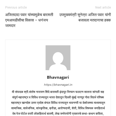
Previous article
Next article
अजितदादा पवार यांच्यामुळेच बारामती
उपमुख्यमंत्री सुनेत्रा अजित पवार यांनी
एमआयडीसीचा विकास – धनंजय
बजावला मतदानाचा हक्क
जामदार
Bhavnagari
https://bhavnagari.in
मी संपादक श्री.संतोष नारायण शिंदे बारामती इंदापूर भिगवन फलटण सातारा सांगली सह
संपूर्ण महाराष्ट्र व विविध राज्यातून भारत देशातून दिल्ली मुंबई नागपूर गोवा विदर्भ पश्चिम
महाराष्ट्र खानदेश उत्तर प्रदेश बंगाल विविध राज्यातून भावनगरी या वेबपेजच्या माध्यमातून
सामाजिक, सार्वजनिक, सांस्कृतिक, क्रीडा, आरोग्यदायी, शेती, विविध विषयक जनहितार्थ
वेब पेज पोर्टल वरती लोकहितार्थ बातमी, लेख जनोपयोगी प्रकारचे कथा-कथन कविता,