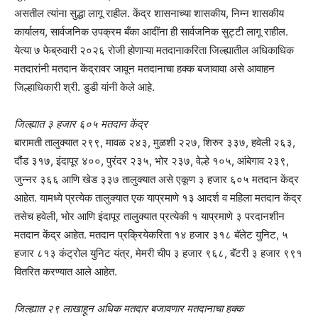
असतील त्यांना सुद्धा लागू राहील. केंद्र शासनाच्या शासकीय, निम्न शासकीय
कार्यालय, सार्वजनिक उपक्रम बँका आदींना ही सार्वजनिक सुट्टी लागू राहील.
येत्या ७ फेब्रुवारी २०२६ रोजी होणाऱ्या मतदानाकरिता जिल्ह्यातील अधिकाधिक
मतदारांनी मतदान केंद्रावर जावून मतदानाचा हक्क बजावावा असे आवाहन
जिल्हाधिकारी श्री. डुडी यांनी केले आहे.
जिल्ह्यात ३ हजार ६०५ मतदान केंद्र
बारामती तालुक्यात २९९, मावळ २४३, मुळशी २२७, शिरुर ३३७, हवेली २६३,
दौंड ३१७, इंदापूर ४००, पुरंदर २३५, भोर २३७, वेल्हे १०५, आंबेगाव २३९,
जुन्नर ३६६ आणि खेड ३३७ तालुक्यात असे एकूण ३ हजार ६०५ मतदान केंद्र
आहेत. यामध्ये प्रत्येक तालुक्यात एक याप्रमाणे १३ आदर्श व महिला मतदान केंद्र
तसेच हवेली, भोर आणि इंदापूर तालुक्यात प्रत्येकी १ याप्रमाणे ३ परदानशीन
मतदान केंद्र आहेत. मतदान प्रक्रियेकरिता १४ हजार ३१८ बॅलेट युनिट, ५
हजार ८१३ कंट्रोल युनिट यंत्र, मेमरी चीप ३ हजार ९६८, बॅटरी ३ हजार ९९१
वितरित करण्यात आले आहेत.
जिल्ह्यात २९ लाखाहून अधिक मतदार बजावणार मतदानाचा हक्क