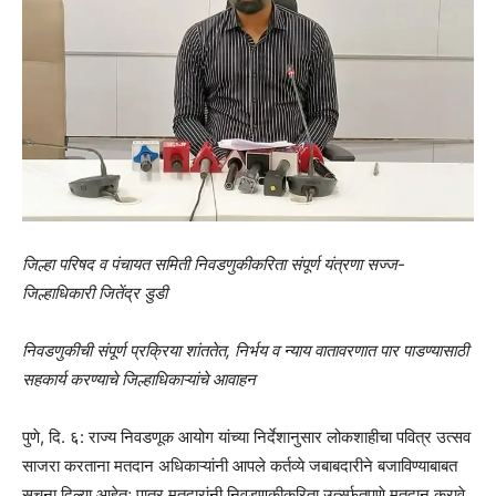
जिल्हा परिषद व पंचायत समिती निवडणुकीकरिता संपूर्ण यंत्रणा सज्ज-
जिल्हाधिकारी जितेंद्र डुडी
निवडणुकीची संपूर्ण प्रक्रिया शांततेत, निर्भय व न्याय वातावरणात पार पाडण्यासाठी
सहकार्य करण्याचे जिल्हाधिकाऱ्यांचे आवाहन
पुणे, दि. ६: राज्य निवडणूक आयोग यांच्या निर्देशानुसार लोकशाहीचा पवित्र उत्सव
साजरा करताना मतदान अधिकाऱ्यांनी आपले कर्तव्ये जबाबदारीने बजाविण्याबाबत
सूचना दिल्या आहेत; पात्र मतदारांनी निवडणुकीकरिता उर्त्स्फूतपणे मतदान करावे,