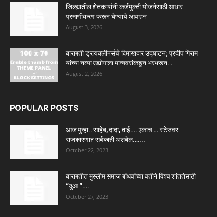
जिल्ह्यातील शेतकऱ्यांनी कर्जमुक्ती योजनेसाठी आधार
प्रमाणीकरण करून घेण्याचे आवाहन
August 3, 2026
बारामती ड्रायक्लीनर्सचे दिमाखदार उद्घाटन; प्रदीप गिराम
यांच्या नव्या उद्योगाला मान्यवरांकडून भरभरून...
August 2, 2026
POPULAR POSTS
आज पुन्हा.. साहेब, दादा, ताई…. एकाच … स्टेजवर
राजकारणात सर्वकाही अलबेल…....
October 22, 2023
बारामतीत मुस्लीम समाज बांधवांच्या वतीने विश्व शांततेसाठी
“दुआ “….
October 27, 2023