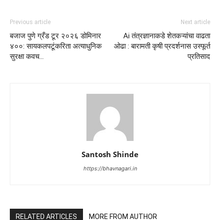
Previous article
Next article
बजाज पुणे ग्रँड टूर २०२६ डोमिनार
Ai तंत्रज्ञानाकडे शेतकऱ्यांचा वाढता
४००: सायकलपटूंकरिता अत्याधुनिक
ओढा : बारामती कृषी प्रदर्शनास उस्फूर्त
सुरक्षा कवच…
प्रतिसाद
Santosh Shinde
https://bhavnagari.in
RELATED ARTICLES
MORE FROM AUTHOR