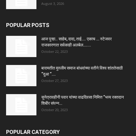
August 3, 2026
POPULAR POSTS
आज पुन्हा.. साहेब, दादा, ताई…. एकाच … स्टेजवर
राजकारणात सर्वकाही अलबेल…....
October 22, 2023
बारामतीत मुस्लीम समाज बांधवांच्या वतीने विश्व शांततेसाठी
“दुआ “….
October 27, 2023
सुनेत्रावहीनी पवार यांच्या वाढदिवसा निमित्त “भव्य रक्तदान
शिबीर संपन्न…
October 20, 2023
POPULAR CATEGORY