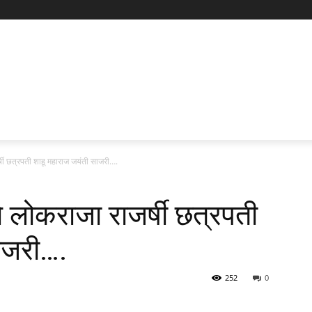
षी छत्रपती शाहू महाराज जयंती साजरी….
 लोकराजा राजर्षी छत्रपती
ाजरी….
252
0