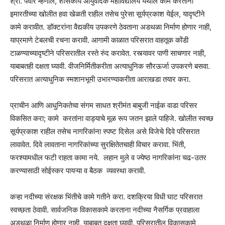
श्री. पवार म्हणाले, शासकीय आयुर्वेदिक महाविद्यालय येथील कामे करताना
इमारतीच्या खोलीत हवा खेळती राहील तसेच पुरेसा सूर्यप्रकाश येईल, यादृष्टीने
कामे करावीत. डॉक्टरांना वैद्यकीय उपकरणे ठेवताना अडथळा निर्माण होणार नाही,
याप्रमाणे टेबलची रचना करावी. आगामी काळात परिसरात वाहतूक कोंडी
टाळण्याच्यादृष्टीने परिसरातील रस्ते रुंद करावेत. रस्त्यावर पाणी साचणार नाही,
याबाबतही दक्षता घ्यावी. वीजनिर्मितीकरीता अत्याधुनिक सौरऊर्जा उपकरणे बसवा.
परिसरात अत्याधुनिक स्मशानभूमी उभारण्याकरीता आराखडा तयार करा.
प्राचीन आणि आधुनिकतेचा संगम साधत श्रीमंत बाबुजी नाईक वाडा परिसर
विकसित करा; कामे करतांना वाड्याचे मूळ रूप जतन झाले पाहिजे. खोलीत स्वच्छ
सूर्यप्रकाश राहील तसेच नागरिकांना स्पष्ट दिसेल असे विजेचे दिवे परिसरात
लावावेत. दिवे लावताना नागरिकांच्या सुरक्षितेतचाही विचार करावा. भिंती,
फरश्यामधील फटी राहता कामा नये. लहान मुले व ज्येष्ठ नागरिकांना चढ-उतर
करण्यासाठी सोईस्कर पायऱ्या व बैठक व्यवस्था करावी.
कऱ्हा नदीच्या संरक्षक भिंतीचे कामे गतीने करा. दशक्रिया विधी घाट परिसरात
स्वच्छता ठेवावी. सार्वजनिक विकासकामे करताना नदीच्या नैसर्गिक प्रवाहाला
अडथळा निर्माण होणार नाही, याबाबत दक्षता घ्यावी. परिसरातील विकासकामे