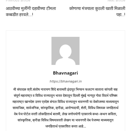
Previous article
Next article
आठवीच्या मुलींनी दहावीच्या टीमला
कोणत्या मंत्र्याला कुठली खाती मिळाली
कब्बडीत हरवले….!
पहा…!
Bhavnagari
https://bhavnagari.in
मी संपादक श्री.संतोष नारायण शिंदे बारामती इंदापूर भिगवन फलटण सातारा सांगली सह
संपूर्ण महाराष्ट्र व विविध राज्यातून भारत देशातून दिल्ली मुंबई नागपूर गोवा विदर्भ पश्चिम
महाराष्ट्र खानदेश उत्तर प्रदेश बंगाल विविध राज्यातून भावनगरी या वेबपेजच्या माध्यमातून
सामाजिक, सार्वजनिक, सांस्कृतिक, क्रीडा, आरोग्यदायी, शेती, विविध विषयक जनहितार्थ
वेब पेज पोर्टल वरती लोकहितार्थ बातमी, लेख जनोपयोगी प्रकारचे कथा-कथन कविता,
सांस्कृतिक, क्रीडा विविध विषयावरती लेखन या भावनगरी वेब पेजच्या माध्यमातून
जनहितार्थ प्रकाशित करत आहे...