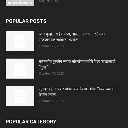
August 3, 2026
POPULAR POSTS
आज पुन्हा.. साहेब, दादा, ताई…. एकाच … स्टेजवर
राजकारणात सर्वकाही अलबेल…....
October 22, 2023
बारामतीत मुस्लीम समाज बांधवांच्या वतीने विश्व शांततेसाठी
“दुआ “….
October 27, 2023
सुनेत्रावहीनी पवार यांच्या वाढदिवसा निमित्त “भव्य रक्तदान
शिबीर संपन्न…
October 20, 2023
POPULAR CATEGORY