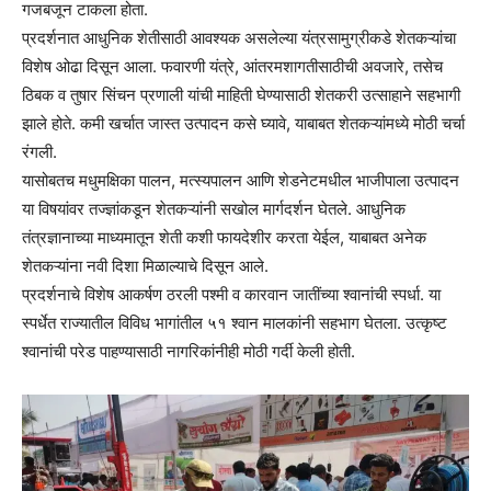
गजबजून टाकला होता.
प्रदर्शनात आधुनिक शेतीसाठी आवश्यक असलेल्या यंत्रसामुग्रीकडे शेतकऱ्यांचा
विशेष ओढा दिसून आला. फवारणी यंत्रे, आंतरमशागतीसाठीची अवजारे, तसेच
ठिबक व तुषार सिंचन प्रणाली यांची माहिती घेण्यासाठी शेतकरी उत्साहाने सहभागी
झाले होते. कमी खर्चात जास्त उत्पादन कसे घ्यावे, याबाबत शेतकऱ्यांमध्ये मोठी चर्चा
रंगली.
यासोबतच मधुमक्षिका पालन, मत्स्यपालन आणि शेडनेटमधील भाजीपाला उत्पादन
या विषयांवर तज्ज्ञांकडून शेतकऱ्यांनी सखोल मार्गदर्शन घेतले. आधुनिक
तंत्रज्ञानाच्या माध्यमातून शेती कशी फायदेशीर करता येईल, याबाबत अनेक
शेतकऱ्यांना नवी दिशा मिळाल्याचे दिसून आले.
प्रदर्शनाचे विशेष आकर्षण ठरली पश्मी व कारवान जातींच्या श्वानांची स्पर्धा. या
स्पर्धेत राज्यातील विविध भागांतील ५१ श्वान मालकांनी सहभाग घेतला. उत्कृष्ट
श्वानांची परेड पाहण्यासाठी नागरिकांनीही मोठी गर्दी केली होती.