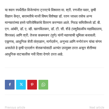
या श्वान स्पर्धेतील विजेत्यांना ट्रस्टचे विश्वस्त मा. श्री. रणजीत पवार, कृषी
विज्ञान केंद्र, बारामतीचे माजी विषय विशेषज्ञ डॉ. रतन जाधव तसेच अन्य
मान्यवरांच्या हस्ते पारितोषिकांचे वितरण करण्यात आले. निवड समितीमध्ये डॉ. बी.
एन. आंबोरे, डॉ. ए. व्ही. खानविलकर, डॉ. टी. सी. शेंडे (पशुवैद्यकीय महाविद्यालय,
शिरवळ) आणि श्री. तेजस कळमकर (पुणे) यांनी महत्त्वाची भूमिका बजावली.
एकूणच, आधुनिक शेती तंत्रज्ञान, मार्गदर्शन, अनुभव आणि मनोरंजन यांचा संगम
असलेले हे कृषी प्रदर्शन शेतकऱ्यांसाठी अत्यंत उपयुक्त ठरत असून शेतीच्या
आधुनिक वाटचालीस नवी दिशा देणारे ठरत आहे.
Previous article
Next article