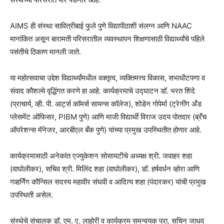
AIMS ही संस्था सावित्रीबाई फुले पुणे विद्यापीठाशी संलग्न आणि NAAC
मानांकित असून बारामती परिसरातील व्यवस्थापन शिक्षणासाठी विद्यार्थ्यांचे पहिले
पसंतीचे ठिकाण मानली जाते.
या महोत्सवाचा उद्देश विद्यार्थ्यांमधील वक्तृत्व, व्यक्तिमत्त्व विकास, सभाधीटपणा व
संवाद कौशल्ये वृद्धिंगत करणे हा आहे. कार्यक्रमाचे उद्घाटन डॉ. भरत शिंदे
(प्राचार्य, व्ही. पी. आर्ट्स कॉमर्स सायन्स कॉलेज), शोडेन गोपेर्मा (ट्रेनींग अँड
प्लेसमेंट ऑफिसर, PIBM पुणे) आणि माजी विद्यार्थी विराज उदय पोतदार (ब्रँच
ऑपरेशन्स मॅनेजर, आरबीएल बँक पुणे) यांच्या प्रमुख उपस्थितीत होणार आहे.
कार्यक्रमासाठी अनेकांत एज्युकेशन सोसायटीचे अध्यक्ष श्री. जवाहर शहा
(वाघोलीकर), सचिव श्री. मिलिंद शहा (वाघोलीकर), डॉ. हर्षवर्धन व्होरा आणि
गव्हर्निंग कौन्सिल सदस्य महावीर संघवी व आदित्य शहा (पंदारकर) यांची प्रमुख
उपस्थिती असेल.
संस्थेचे संचालक डॉ. एम. ए. लाहोरी व कार्यक्रम समन्वयक प्रा. सचिन जाधव