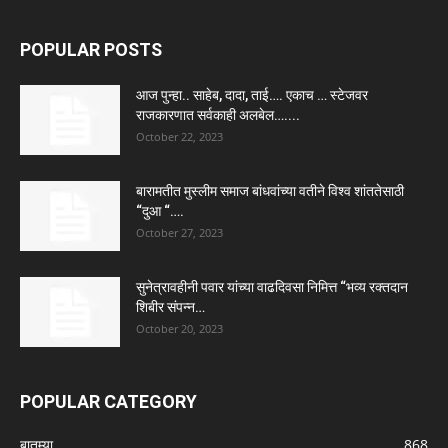
POPULAR POSTS
आज पुन्हा.. साहेब, दादा, ताई…. एकाच … स्टेजवर
राजकारणात सर्वकाही अलबेल…....
October 22, 2023
बारामतीत मुस्लीम समाज बांधवांच्या वतीने विश्व शांततेसाठी
“दुआ “….
October 27, 2023
सुनेत्रावहीनी पवार यांच्या वाढदिवसा निमित्त “भव्य रक्तदान
शिबीर संपन्न…
October 20, 2023
POPULAR CATEGORY
बातम्या
868