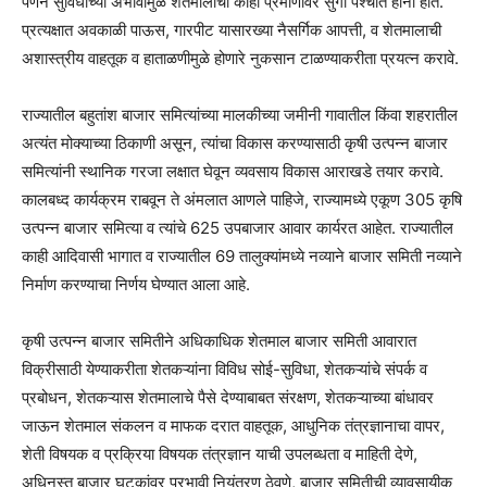
पणन सुविधांच्या अभावामुळे शेतमालाची काही प्रमाणावर सुगी पश्चात हानी होते.
प्रत्यक्षात अवकाळी पाऊस, गारपीट यासारख्या नैसर्गिक आपत्ती, व शेतमालाची
अशास्त्रीय वाहतूक व हाताळणीमुळे होणारे नुकसान टाळण्याकरीता प्रयत्न करावे.
राज्यातील बहुतांश बाजार समित्यांच्या मालकीच्या जमीनी गावातील किंवा शहरातील
अत्यंत मोक्याच्या ठिकाणी असून, त्यांचा विकास करण्यासाठी कृषी उत्पन्न बाजार
समित्यांनी स्थानिक गरजा लक्षात घेवून व्यवसाय विकास आराखडे तयार करावे.
कालबध्द कार्यक्रम राबवून ते अंमलात आणले पाहिजे, राज्यामध्ये एकूण 305 कृषि
उत्पन्न बाजार समित्या व त्यांचे 625 उपबाजार आवार कार्यरत आहेत. राज्यातील
काही आदिवासी भागात व राज्यातील 69 तालुक्यांमध्ये नव्याने बाजार समिती नव्याने
निर्माण करण्याचा निर्णय घेण्यात आला आहे.
कृषी उत्पन्न बाजार समितीने अधिकाधिक शेतमाल बाजार समिती आवारात
विक्रीसाठी येण्याकरीता शेतकऱ्यांना विविध सोई-सुविधा, शेतकऱ्यांचे संपर्क व
प्रबोधन, शेतकऱ्यास शेतमालाचे पैसे देण्याबाबत संरक्षण, शेतकऱ्याच्या बांधावर
जाऊन शेतमाल संकलन व माफक दरात वाहतूक, आधुनिक तंत्रज्ञानाचा वापर,
शेती विषयक व प्रक्रिया विषयक तंत्रज्ञान याची उपलब्धता व माहिती देणे,
अधिनस्त बाजार घटकांवर प्रभावी नियंत्रण ठेवणे, बाजार समितीची व्यावसायीक