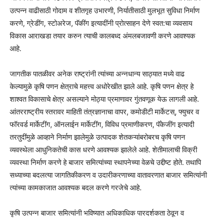
उत्पन्न वाढीसाठी गोदाम व शीतगृह उभारणी, निर्यातीसाठी मुलभूत सुविधा निर्माण
करणे, ग्रेडींग, स्टोअरेज, पॅकींग इत्यादींनी प्रोत्साहन देणे स्वत:चा व्यवसाय
विकास आराखडा तयार करुन त्याची कालबध्द अंमलबजावणी करणे आवश्यक
आहे.
जागतीक पातळीवर अनेक राष्ट्रांनी त्यांच्या अन्नधान्य साठ्यात मध्ये वाढ
केल्यामुळे कृषि पणन क्षेत्राचे महत्त्व अधोरेखीत झाले आहे. कृषि पणन क्षेत्र हे
शाश्वत विकासाचे क्षेत्र असल्याने मोठ्या प्रमाणावर गुंतवणूक येऊ लागली आहे.
आंतरराष्ट्रीय स्तरावर माहिती तंत्रज्ञानाचा वापर, कमोडीटी मार्केटस्, फ्युचर व
फॉरवर्ड मार्केटींग, ऑनलाईन मार्केटींग, विविध प्रमाणीकरण, पॅकेजींग इत्यादी
तरतुदींमुळे आव्हाने निर्माण झालेमुळे उत्पादक शेतकऱ्यांबरोबरच कृषि पणन
व्यवस्थेला आधुनिकतेची कास धरणे आवश्यक झालेले आहे. शेतीमालाची विक्री
व्यवस्था निर्माण करणे हे बाजार समित्यांच्या स्थापनेच्या वेळचे उद्दीष्ट होते. तथापि
सध्याच्या बदलत्या जागतिकीकरण व उदारीकरणाच्या वातावरणात बाजार समित्यांनी
त्यांच्या कामकाजात आवश्यक बदल करणे गरजेचे आहे.
कृषि उत्पन्न बाजार समित्यांनी भविष्यात अधिकाधिक पारदर्शकता ठेवून व