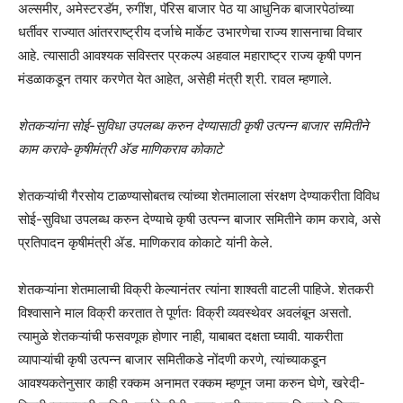
अल्समीर, अमेस्टरडॅम, रुगींश, पॅरिस बाजार पेठ या आधुनिक बाजारपेठांच्या
धर्तीवर राज्यात आंतरराष्ट्रीय दर्जाचे मार्केट उभारणेचा राज्य शासनाचा विचार
आहे. त्यासाठी आवश्यक सविस्तर प्रकल्प अहवाल महाराष्ट्र राज्य कृषी पणन
मंडळाकडून तयार करणेत येत आहेत, असेही मंत्री श्री. रावल म्हणाले.
शेतकऱ्यांना सोई-सुविधा उपलब्ध करुन देण्यासाठी कृषी उत्पन्न बाजार समितीने
काम करावे-कृषीमंत्री ॲड माणिकराव कोकाटे
शेतकऱ्यांची गैरसोय टाळण्यासोबतच त्यांच्या शेतमालाला संरक्षण देण्याकरीता विविध
सोई-सुविधा उपलब्ध करुन देण्याचे कृषी उत्पन्न बाजार समितीने काम करावे, असे
प्रतिपादन कृषीमंत्री ॲड. माणिकराव कोकाटे यांनी केले.
शेतकऱ्यांना शेतमालाची विक्री केल्यानंतर त्यांना शाश्वती वाटली पाहिजे. शेतकरी
विश्वासाने माल विक्री करतात ते पूर्णतः विक्री व्यवस्थेवर अवलंबून असतो.
त्यामुळे शेतकऱ्यांची फसवणूक होणार नाही, याबाबत दक्षता घ्यावी. याकरीता
व्यापाऱ्यांची कृषी उत्पन्न बाजार समितीकडे नोंदणी करणे, त्यांच्याकडून
आवश्यकतेनुसार काही रक्कम अनामत रक्कम म्हणून जमा करुन घेणे, खरेदी-