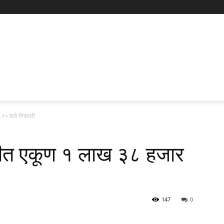
८२५ दावे निकाली
तीत एकूण १ लाख ३८ हजार
147
0