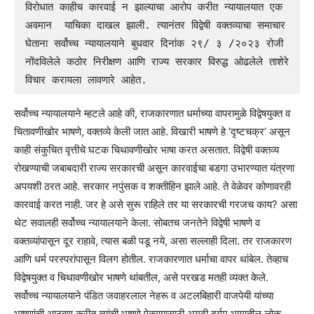
विरोधात काहीच कारवाई न झाल्याचा आरोप करीत न्यायालयात एक 
अवमान  याचिका दाखल झाली. त्यानंतर विद्वेषी वक्तव्याचा समाचार 
घेताना सर्वोच्च न्यायालयाने बुधवार दिनांक २९/ ३ /२०२३ रोजी 
नोंदविलेले कठोर निरीक्षण आणि राज्य सरकार विरुद्ध ओढलेले ताशेरे 
विचार करायला लावणारे आहेत.
सर्वोच्च न्यायालयाने म्हटले आहे की, राजकारणात धर्माच्या वापरामुळे विद्वेषयुक्त व
चितावणीखोर भाषणे, वक्तव्ये केली जात आहे. विखारी भाषणे हे ‘दृष्टचक्र’ असून
काही संकुचित वृत्तीचे घटक चिथावणीखोर भाषा करत असतात. विद्वेषी वक्तव्य
रोखण्याची जबाबदारी राज्य सरकारची असून कारवाईचा बडगा उभारण्यात यंत्रणा
अपयशी ठरत आहे. सरकार नपुंसक व शक्तीहिन झाले आहे. ते वेळेवर कोणावरही
कारवाई करत नाही. जर हे असे सुरू राहिले तर या सरकारची गरजच काय? असा
थेट सवालही सर्वोच्च न्यायालयाने केला. सोबतच जनतेने विद्वेषी भाषणे व
वक्तव्यांपासून दूर राहावे, त्यास बळी पडू नये, असा सल्लाही दिला. तर राजकारण
आणि धर्म परस्परांपासून विलग होतील. राजकारणात धर्माचा वापर थांबेल. तेव्हाच
विद्वेषयुक्त व चिथावणीखोर भाषणे थांबतील, असे परखड मतही व्यक्त केले.
सर्वोच्च न्यायालयाने पंडित जवाहरलाल नेहरू व अटलबिहारी वाजपेयी यांच्या
भाषणांची आठवण करीत त्यांची भाषणे ऐकण्यासाठी अगदी दुर्गम भागातील लोक