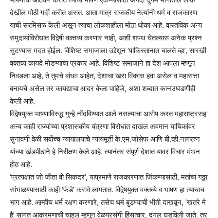
देखील मोठी गर्दी करीत असत. आता मात्र राजकीय नेत्यांनी धर्म व राजकारण
याची सरमिसळ केली असून त्याचा लोकशाहीला मोठा धोका आहे. वास्तविक अन्य
समुदायांविरोधात विद्वेषी वक्तव्य करणार नाही, अशी शपथ घेतल्यास अनेक प्रश्न
सुटण्यास मदत होईल. विशिष्ट समाजाला उद्देशून ‘पाकिस्तानात चालते व्हा’, सारखी
वक्तव्य कायदे मोडण्याचा प्रकार आहे. विशिष्ट समाजाने हा देश आपला म्हणून
निवडला आहे, ते तुमचे बांधव आहेत, देशाचा खरा विकास हवा असेल व महासत्ता
बनायचे असेल तर कायद्याचा आदर केला पाहिजे, अशा शब्दात कानउघडणीही
केली आहे.
विद्वेषयुक्त भाषणाविरुद्ध गुन्हे नोंदविण्यात आले नसल्याचा आरोप करत महाराष्ट्रसह
अन्य काही राज्यांच्या प्रशासकीय यंत्रणा विरोधात दाखल अवमान याचिकांवर
सुनावणी वेळी सर्वोच्च न्यायालयाचे न्यायमूर्ती के.एम.जोसेफ आणि बी.व्ही.नागरत्न
यांच्या खंडपीठाने हे निरीक्षण केले आहे. त्यानंतर संपूर्ण देशात यावर विचार मंथन
होत आहे.
‘प्रत्यक्षात जो जीता वो सिकंदर’, याप्रमाणे राजकारणात जिंकण्यासाठी, मतांचा गठ्ठा
सांभाळण्यासाठी काही ‘फंडे’ करावे लागतात. विद्वेषयुक्त वक्तव्ये व भाषण हा त्याचाच
भाग आहे. आम्हीच धर्म रक्षण करणारे, तसेच धर्म बुडण्याची भीती दाखवून, ‘खतरे मे
है’ सांगत आक्रमणाची चाहूल म्हणून वेळप्रसंगी हिंसाचार, दंगल घडविली जाते. तर