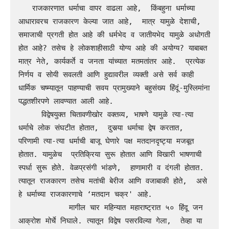
   राजकारणात धर्माचा वापर वाढला आहे,  किंबहुना धर्माच्या 
आधारावरच राजकारण केल्या जात आहे,  मात्र यामुळे देशाची, 
समाजाची प्रगती होत आहे की धर्मभेद व जातीयभेद यामुळे अधोगती 
होत आहे? तसेच हे लोकशाहीसाठी योग्य आहे की अयोग्य? याबाबत 
मात्र नेते, कार्यकर्ते व जनता यांच्यात मतमतांतर आहे.  प्रत्येक 
निर्णय व सोयी सवलती आणि हुद्यावरील व्यक्ती असे सर्व काही 
धार्मिक चष्म्यातून पाहण्याची सवय प्रामुख्याने बहुसंख्य हिंदूं-मुस्लिमांना  
पद्धतशीरपणे लावण्यात आली आहे.

     विद्वेषयुक्त चितावणीखोर वक्तव्य, भाषणे यामुळे त्या-त्या 
धर्माचे लोक संघटीत होतात,  दुसर्‍या धर्माचा द्वेष करतात,  
परिणामी त्या-त्या धर्माची बाजू घेणारे पक्ष मतदानदृष्ट्या मजबूत 
होतात. यामुळेच  प्रतिक्रिया सुरू होतात आणि विखारी भाषणाची 
स्पर्धा सुरू होते. वेळप्रसंगी भांडणे,  हाणामारी व दंगली होतात.  
त्यातून राजकारण तसेच मतांची बेरीज आणि वजाबाकी होते,  असे 
हे धर्माच्या राजकारणाचे ‘मतदान चक्र' आहे.

           मागील चार महिन्यात महाराष्ट्रात ५० हिंदू जन 
आक्रोश मोर्चे निघाले. त्यातून विद्वेष पसरविल्या गेला,  तेव्हा या 