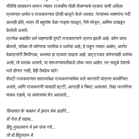
भीतीचे वातावरण करून त्यावर राजकीय पोळी शेकण्याचे प्रकार कमी अधिक
प्रमाणात धर्मात व राजकारणात दोन्ही बाजूने केले जातात. नेत्यांच्या भाषणांना गर्दी
आजही होते, मात्र ती बहुतांश वेळा गाड्या पाठवून, पैसे मोजून, आमिष दाखवून
केलेली असते.
प्रत्येक बाबतीत धर्म पाहण्याची दृष्टी राजकारणाने प्राप्त झाली आहे. कोण काय
बोलतो, यापेक्षा तो कोणत्या जातीचा व धर्माचा आहे, हे पाहून त्यावर आक्षेप, आरोप
वेळप्रसंगी शिवीगाळ, धमक्या हा प्रकार वाढला आहे. कट्टरवाद कोणत्याही धर्माचा
असो, तो घातक असतो, या समजण्यापलीकडे लोक जात आहेत. तर यामुळे देशाचे
भले होणार नाही, हेही तेवढेच खरे!
शेवटी राजकारणात समाजापेक्षा राजकारण्यांचेच भले करणारी यंत्रणा कार्यान्वित
असते, आणि राजकारणी यासाठी हट्टी, आग्रही व चिवट असतात. तेव्हा जनतेनेच
सावध राहावे, या आशयाचा शेर आठवतो…
सियासत के चक्कर में इमान बेच डालेंगे…
वो नेता हैं सहाब…
हिंदू मुसलमान मे हम फंस गये…
तो वो हिंदुस्तान बे