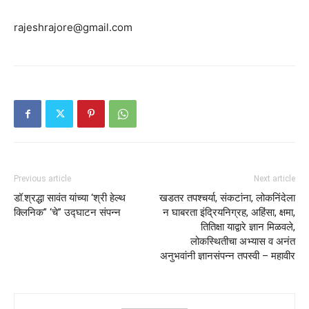
rajeshrajore@gmail.com
Previous article
Next article
डॉ.श्रद्धा सावंत यांच्या ‘श्री हेल्थ
खडतर तपश्चर्या, संकटांना, लोकनिंदेला
क्लिनिक” ‘चे” उद्घाटन संपन्न
न घाबरता इंद्रियनिग्रह, अहिंसा, क्षमा,
तितिक्षा याद्वारे ज्ञान मिळवले,
लोकस्थितीचा अभ्यास व अनंत
अनुभवांनी ज्ञानसंपन्न तपस्वी – महावीर