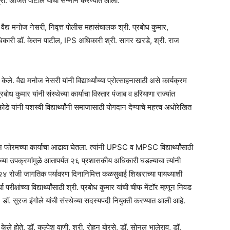
 श्री. अजित पाटील यांचा सन्मान करण्यात आला.
र वैद्य मनोज नेसरी, निवृत्त पोलीस महासंचालक श्री. प्रबोध कुमार,
िकारी डॉ. केतन पाटील, IPS अधिकारी श्री. सागर खरडे, श्री. राज
केले. वैद्य मनोज नेसरी यांनी विद्यार्थ्यांच्या प्रोत्साहनासाठी असे कार्यक्रम
ोध कुमार यांनी संस्थेच्या कार्याचा विस्तार पंजाब व हरियाणा राज्यांत
यांनी यशस्वी विद्यार्थ्यांनी समाजासाठी योगदान देण्याचे महत्त्व अधोरेखित
ेशन फोरमच्या कार्याचा आढावा घेतला. त्यांनी UPSC व MPSC विद्यार्थ्यांसाठी
्या उपक्रमांमुळे आतापर्यंत २६ प्रशासकीय अधिकारी घडल्याचा त्यांनी
२४ रोजी जागतिक पर्यावरण दिनानिमित्त कळसुबाई शिखराच्या पायथ्याशी
ीक्षांच्या विद्यार्थ्यांसाठी श्री. प्रबोध कुमार यांची चीफ मेंटॉर म्हणून निवड
, डॉ. सूरज इंगोले यांची संस्थेच्या सदस्यपदी नियुक्ती करण्यात आली आहे.
 केले होते. डॉ. कल्पेश वाणी, श्री. रोहन बोरसे, डॉ. सोनल भालेराव, डॉ.