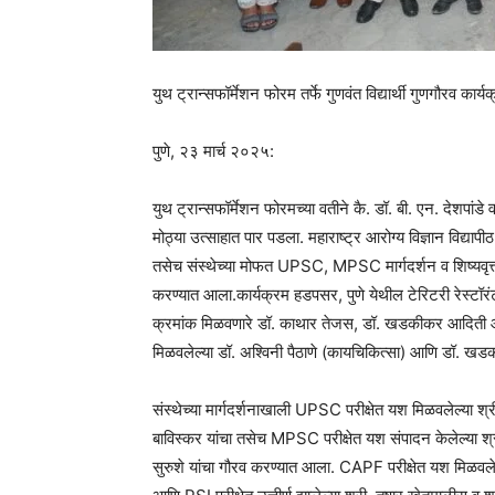
युथ ट्रान्सफॉर्मेशन फोरम तर्फे गुणवंत विद्यार्थी गुणगौरव कार्य
पुणे, २३ मार्च २०२५:
युथ ट्रान्सफॉर्मेशन फोरमच्या वतीने कै. डॉ. बी. एन. देशपांडे व डॉ
मोठ्या उत्साहात पार पडला. महाराष्ट्र आरोग्य विज्ञान विद्यापीठ,
तसेच संस्थेच्या मोफत UPSC, MPSC मार्गदर्शन व शिष्यवृत्ती का
करण्यात आला.कार्यक्रम हडपसर, पुणे येथील टेरिटरी रेस्टॉरंट
क्रमांक मिळवणारे डॉ. काथार तेजस, डॉ. खडकीकर आदिती आणि 
मिळवलेल्या डॉ. अश्विनी पैठाणे (कायचिकित्सा) आणि डॉ. खड
संस्थेच्या मार्गदर्शनाखाली UPSC परीक्षेत यश मिळवलेल्या श्री
बाविस्कर यांचा तसेच MPSC परीक्षेत यश संपादन केलेल्या श्र
सुरुशे यांचा गौरव करण्यात आला. CAPF परीक्षेत यश मिळवलेल्य