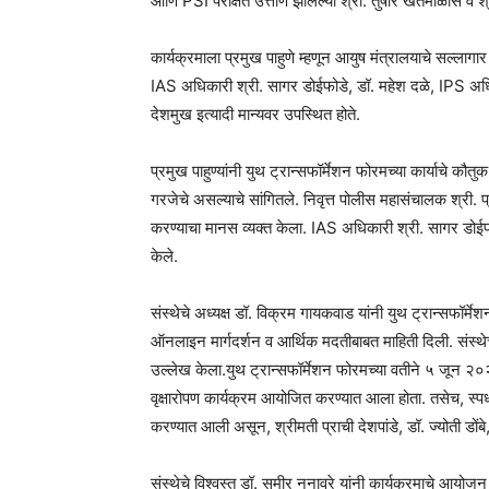
आणि PSI परीक्षेत उत्तीर्ण झालेल्या श्री. तुषार खेतमाळीस व
कार्यक्रमाला प्रमुख पाहुणे म्हणून आयुष मंत्रालयाचे सल्लागा
IAS अधिकारी श्री. सागर डोईफोडे, डॉ. महेश दळे, IPS अध
देशमुख इत्यादी मान्यवर उपस्थित होते.
प्रमुख पाहुण्यांनी युथ ट्रान्सफॉर्मेशन फोरमच्या कार्याचे कौतुक 
गरजेचे असल्याचे सांगितले. निवृत्त पोलीस महासंचालक श्री. प्रब
करण्याचा मानस व्यक्त केला. IAS अधिकारी श्री. सागर डोईफोडे 
केले.
संस्थेचे अध्यक्ष डॉ. विक्रम गायकवाड यांनी युथ ट्रान्सफॉर्म
ऑनलाइन मार्गदर्शन व आर्थिक मदतीबाबत माहिती दिली. संस्थेच
उल्लेख केला.युथ ट्रान्सफॉर्मेशन फोरमच्या वतीने ५ जून २०
वृक्षारोपण कार्यक्रम आयोजित करण्यात आला होता. तसेच, स्पर्धा पर
करण्यात आली असून, श्रीमती प्राची देशपांडे, डॉ. ज्योती डोंबे
संस्थेचे विश्वस्त डॉ. समीर ननावरे यांनी कार्यक्रमाचे आयोजन