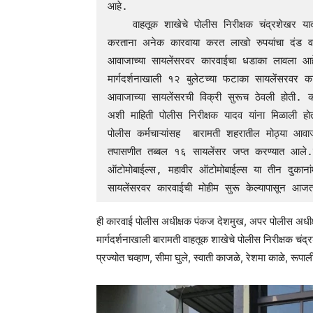
आहे.

    वाहतूक शाखेचे पोलीस निरीक्षक चंद्रशेखर यादव यांनी गेली अनेक महिन्यांपासून वाहतूक नियमांची अंमलबजावणी 
करताना अनेक कारवाया करत लाखो रुपयांचा दंड वसु
आवाजाच्या सायलेंसरवर कारवाईचा धडाका लावला आहे. म
मार्गदर्शनाखाली १२ बुलेटच्या फटाका सायलेंसरवर कार
आवाजाच्या सायलेंसरची विक्री सुरूच ठेवली होती. 
अशी माहिती पोलीस निरीक्षक यादव यांना मिळाली होत
पोलीस कर्मचाऱ्यांसह  बारामती शहरातील मोठ्या आवाजा
तपासणीत तब्बल १६ सायलेंसर जप्त करण्यात आले.त्यामध
ऑटोमोबाईल्स, महावीर ऑटोमोबाईल्स या तीन दुकानां
सायलेंसरवर कारवाईची मोहीम सुरू केल्यापासून 
ही कारवाई पोलीस अधीक्षक पंकज देशमुख, अपर पोलीस अधीक्ष
मार्गदर्शनाखाली बारामती वाहतूक शाखेचे पोलीस निरीक्षक चं
प्रज्योत चव्हाण, सीमा घुले, स्वाती काजळे, रेशमा काळे, रूप