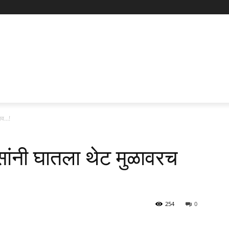
घाव…!
सांनी घातला थेट मुळावरच
254
0