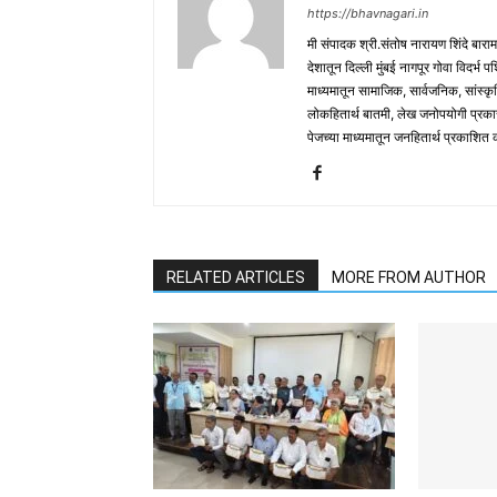
https://bhavnagari.in
मी संपादक श्री.संतोष नारायण शिंदे बारा
देशातून दिल्ली मुंबई नागपूर गोवा विदर्भ 
माध्यमातून सामाजिक, सार्वजनिक, सांस्कृ
लोकहितार्थ बातमी, लेख जनोपयोगी प्रक
पेजच्या माध्यमातून जनहितार्थ प्रकाशित
RELATED ARTICLES
MORE FROM AUTHOR