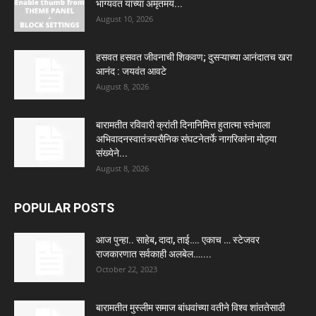
भाग्यवंत यांच्या अमृतमय...
August 10, 2026
हसवत हसवत जीवनाची शिकवण; दुसऱ्याच्या आनंदातच खरा
आनंद : जयवंत आवटे
August 8, 2026
बारामतीत रविवारी क्रांती दिनानिमित्त हुतात्मा स्तंभाला
अभिवादनस्वातंत्र्यसैनिक संघटनेतर्फे नागरिकांना मोठ्या
संख्येने...
August 8, 2026
POPULAR POSTS
आज पुन्हा.. साहेब, दादा, ताई…. एकाच … स्टेजवर
राजकारणात सर्वकाही अलबेल…....
October 22, 2023
बारामतीत मुस्लीम समाज बांधवांच्या वतीने विश्व शांततेसाठी