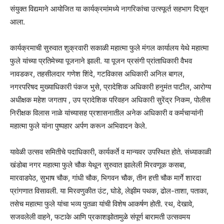
संयुक्त विद्यमाने आयोजित या कार्यक्रमांमध्ये नागरिकांचा उत्स्फूर्त सहभाग दिसून
आला.
कार्यक्रमाची सुरुवात शुक्रवारी सकाळी महात्मा फुले मंगल कार्यालय येथे महात्मा
फुले यांच्या प्रतिमेच्या पूजनाने झाली. या पूजन प्रसंगी प्रांताधिकारी वैभव
नावडकर, तहसीलदार गणेश शिंदे, गटविकास अधिकारी अनिल बागल,
नगरपरिषद मुख्याधिकारी पंकज भुसे, प्रादेशिक अधिकारी हनुमंत पाटील, आरोग्य
अधीक्षक महेश जगताप , उप प्रादेशिक परिवहन अधिकारी सुरेंद्र निकम, पोलीस
निरीक्षक विलास नाळे यांच्यासह प्रशासनातील अनेक अधिकारी व कर्मचाऱ्यांनी
महात्मा फुले यांना पुष्पहार अर्पण करून अभिवादन केले.
यावेळी उत्सव समितीचे पदाधिकारी, कार्यकर्ते व मान्यवर उपस्थित होते. संध्याकाळी
खंडोबा नगर महात्मा फुले चौक येथून सुरुवात झालेली मिरवणूक कसबा,
मारवाडपेठ, सुभाष चौक, गांधी चौक, भिगवन चौक, तीन हत्ती चौक मार्गे शारदा
प्रांगणात विसावली. या मिरवणुकीत उंट, घोडे, लेझीम पथक, ढोल-ताशा, पताका,
तसेच महात्मा फुले यांचा भव्य पुतळा यांची विशेष आकर्षण होती. रथ, देखावे,
सजवलेली वाहने, फटाके आणि प्रकाशझोतामुळे संपूर्ण बारामती उत्सवमय