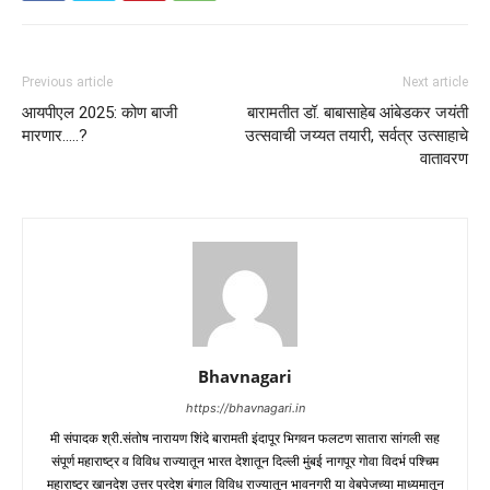
Previous article
Next article
आयपीएल 2025: कोण बाजी
बारामतीत डॉ. बाबासाहेब आंबेडकर जयंती
मारणार…..?
उत्सवाची जय्यत तयारी, सर्वत्र उत्साहाचे
वातावरण
Bhavnagari
https://bhavnagari.in
मी संपादक श्री.संतोष नारायण शिंदे बारामती इंदापूर भिगवन फलटण सातारा सांगली सह
संपूर्ण महाराष्ट्र व विविध राज्यातून भारत देशातून दिल्ली मुंबई नागपूर गोवा विदर्भ पश्चिम
महाराष्ट्र खानदेश उत्तर प्रदेश बंगाल विविध राज्यातून भावनगरी या वेबपेजच्या माध्यमातून