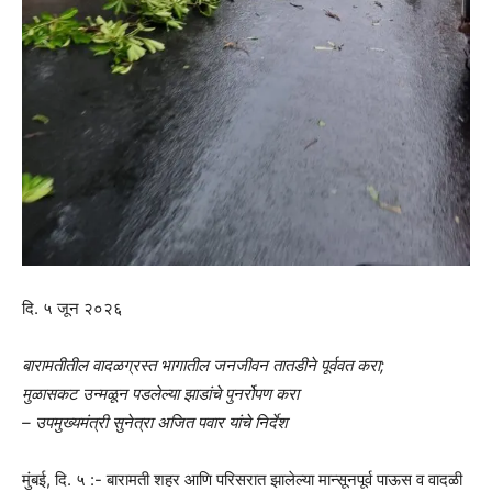
दि. ५ जून २०२६
बारामतीतील वादळग्रस्त भागातील जनजीवन तातडीने पूर्ववत करा;
मुळासकट उन्मळून पडलेल्या झाडांचे पुनर्रोपण करा
– उपमुख्यमंत्री सुनेत्रा अजित पवार यांचे निर्देश
मुंबई, दि. ५ :- बारामती शहर आणि परिसरात झालेल्या मान्सूनपूर्व पाऊस व वादळी