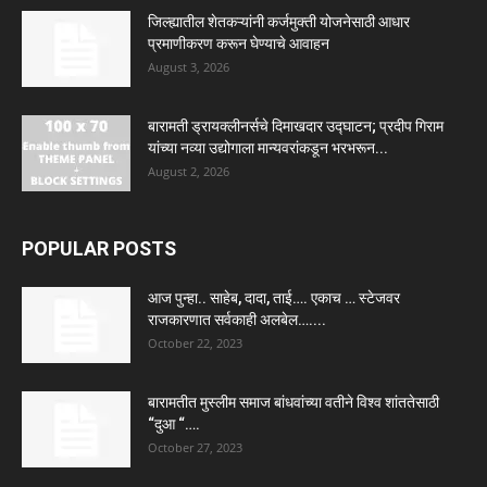
जिल्ह्यातील शेतकऱ्यांनी कर्जमुक्ती योजनेसाठी आधार
प्रमाणीकरण करून घेण्याचे आवाहन
August 3, 2026
बारामती ड्रायक्लीनर्सचे दिमाखदार उद्घाटन; प्रदीप गिराम
यांच्या नव्या उद्योगाला मान्यवरांकडून भरभरून...
August 2, 2026
POPULAR POSTS
आज पुन्हा.. साहेब, दादा, ताई…. एकाच … स्टेजवर
राजकारणात सर्वकाही अलबेल…....
October 22, 2023
बारामतीत मुस्लीम समाज बांधवांच्या वतीने विश्व शांततेसाठी
“दुआ “….
October 27, 2023