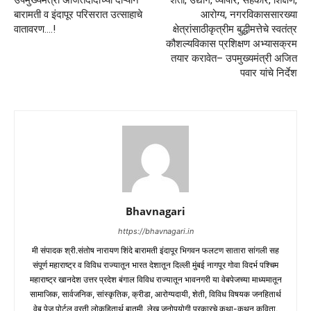
उपमुख्यमंत्री अजितदादांच्या दौऱ्याने
शेती, उद्योग, व्यापार, सहकार, शिक्षण,
बारामती व इंदापूर परिसरात उत्साहाचे
आरोग्य, नगरविकाससारख्या
वातावरण….!
क्षेत्रांसाठीकृत्रीम बुद्धीमत्तेचे स्वतंत्र
कौशल्यविकास प्रशिक्षण अभ्यासक्रम
तयार करावेत– उपमुख्यमंत्री अजित
पवार यांचे निर्देश
Bhavnagari
https://bhavnagari.in
मी संपादक श्री.संतोष नारायण शिंदे बारामती इंदापूर भिगवन फलटण सातारा सांगली सह
संपूर्ण महाराष्ट्र व विविध राज्यातून भारत देशातून दिल्ली मुंबई नागपूर गोवा विदर्भ पश्चिम
महाराष्ट्र खानदेश उत्तर प्रदेश बंगाल विविध राज्यातून भावनगरी या वेबपेजच्या माध्यमातून
सामाजिक, सार्वजनिक, सांस्कृतिक, क्रीडा, आरोग्यदायी, शेती, विविध विषयक जनहितार्थ
वेब पेज पोर्टल वरती लोकहितार्थ बातमी, लेख जनोपयोगी प्रकारचे कथा-कथन कविता,