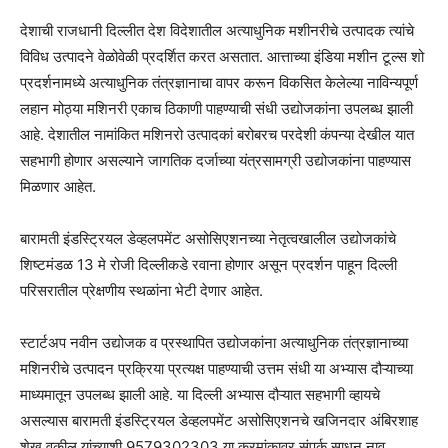
देशाची राजधानी दिल्लीत देश विदेशातील अत्याधुनिक मशीनरीचे उत्पादक त्यांचे
विविध उत्पादने वेळोवेळी प्रदर्शित करत असतात. आत्ताच्या इंडिया मशीन टूल्स शो
प्रदर्शनामध्ये अत्याधुनिक तंत्रज्ञानाचा वापर करून विकसित केलेल्या नाविन्यपूर्ण
लहान मोठ्या मशिनरी एकाच ठिकाणी पाहण्याची संधी उद्योजकांना उपलब्ध झाली
आहे. देशातील नामांकित मशिनरो उत्पादकां बरोबरच परदेशी कंपन्या देखील यात
सहभागी होणार असल्याने जागतिक दर्जाच्या यंत्रसामग्री उद्योजकांना पाहण्यास
मिळणार आहेत.
बारामती इंडस्ट्रियल डेव्हलपमेंट असोसिएशनच्या नेतृत्वखालील उद्योजकांचे
शिष्टमंडळ 13 मे रोजी दिल्लीकडे रवाना होणार असून प्रदर्शन पाहून दिल्ली
परिसरातील प्रेक्षणीय स्थळांना भेटी देणार आहेत.
स्टार्टअप नवीन उद्योजक व प्रस्थापित उद्योजकांना अत्याधुनिक तंत्रज्ञानाच्या
मशिनरीचे उत्पादन प्रक्रिया प्रत्यक्ष पाहण्याची उत्तम संधी या अभ्यास दौऱ्याच्या
माध्यमातून उपलब्ध झाली आहे. या दिल्ली अभ्यास दौऱ्यात सहभागी व्हायचे
असल्यास बारामती इंडस्ट्रियल डेव्हलपमेंट असोसिएशनचे खजिनदार अंबिरशाह
शेख वकील यांच्याशी 9579302303 या क्रमांकावर संपर्क साधून नाव