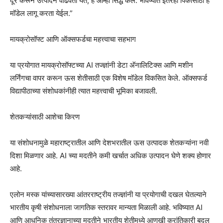
दूर करून उत्पादन वाढवता येते, हे आम्ही सिद्ध केले. भविष्यात इतरही पिकांसाठी हे
मॉडेल लागू करता येईल.”
मायक्रोसॉफ्ट आणि ऑक्सफर्डचा महत्त्वाचा सहभाग
या प्रयोगात मायक्रोसॉफ्टच्या AI तज्ज्ञांनी डेटा अ‍ॅनालिटिक्स आणि मशीन
लर्निंगचा वापर करून ऊस शेतीसाठी एक विशेष मॉडेल विकसित केले. ऑक्सफर्ड
विद्यापीठाच्या संशोधकांनीही त्यात महत्त्वाची भूमिका बजावली.
शेतकऱ्यांसाठी आशेचा किरण
या संशोधनामुळे महाराष्ट्रातील आणि देशभरातील ऊस उत्पादक शेतकऱ्यांना नवी
दिशा मिळणार आहे. AI च्या मदतीने कमी खर्चात अधिक उत्पादन घेणे शक्य होणार
आहे.
एलोन मस्क यांच्यासारख्या आंतरराष्ट्रीय तज्ज्ञांनी या प्रयोगाची दखल घेतल्याने
भारतीय कृषी संशोधनाला जागतिक स्तरावर मान्यता मिळाली आहे. भविष्यात AI
आणि आधुनिक तंत्रज्ञानाच्या मदतीने भारतीय शेतीमध्ये आणखी क्रांतिकारी बदल