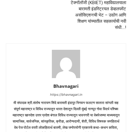
टेक्नॉलॉजी (KBIET) महाविद्यालयाला
बारामती इंडस्ट्रियल डेव्हलपमेंट
असोसिएशनची भेट – उद्योग आणि
शिक्षण यांच्यातील सहकार्याची नवी
संधी….!
Bhavnagari
https://bhavnagari.in
मी संपादक श्री.संतोष नारायण शिंदे बारामती इंदापूर भिगवन फलटण सातारा सांगली सह
संपूर्ण महाराष्ट्र व विविध राज्यातून भारत देशातून दिल्ली मुंबई नागपूर गोवा विदर्भ पश्चिम
महाराष्ट्र खानदेश उत्तर प्रदेश बंगाल विविध राज्यातून भावनगरी या वेबपेजच्या माध्यमातून
सामाजिक, सार्वजनिक, सांस्कृतिक, क्रीडा, आरोग्यदायी, शेती, विविध विषयक जनहितार्थ
वेब पेज पोर्टल वरती लोकहितार्थ बातमी, लेख जनोपयोगी प्रकारचे कथा-कथन कविता,