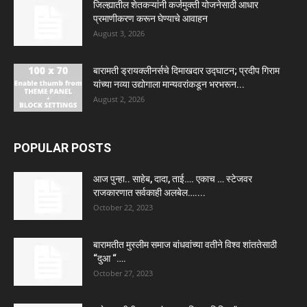
जिल्ह्यातील शेतकऱ्यांनी कर्जमुक्ती योजनेसाठी आधार
प्रमाणीकरण करून घेण्याचे आवाहन
August 3, 2026
बारामती ड्रायक्लीनर्सचे दिमाखदार उद्घाटन; प्रदीप गिराम
यांच्या नव्या उद्योगाला मान्यवरांकडून भरभरून...
August 2, 2026
POPULAR POSTS
आज पुन्हा.. साहेब, दादा, ताई…. एकाच … स्टेजवर
राजकारणात सर्वकाही अलबेल…....
October 22, 2023
बारामतीत मुस्लीम समाज बांधवांच्या वतीने विश्व शांततेसाठी
“दुआ “….
October 27, 2023