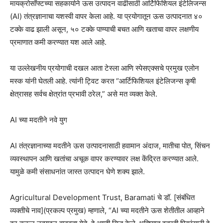
मायक्रोसॉफ्टच्या सहकार्याने ऊस उत्पादन वाढीसाठी आर्टिफिशियल इंटेलिजन्स
(AI) तंत्रज्ञानाचा यशस्वी वापर केला आहे. या प्रयोगातून ऊस उत्पादनात ४०
टक्के वाढ झाली असून, ५० टक्के पाण्याची बचत आणि खताचा वापर लक्षणीय
प्रमाणात कमी करण्यात यश आले आहे.
या उल्लेखनीय प्रयोगाची दखल आता टेस्ला आणि स्पेसएक्सचे प्रमुख एलोन
मस्क यांनी घेतली आहे. त्यांनी ट्विट करत “आर्टिफिशियल इंटेलिजन्स कृषी
क्षेत्रासह सर्वच क्षेत्रांत प्रभावी ठरेल,” असे मत व्यक्त केले.
AI च्या मदतीने नवे युग
AI तंत्रज्ञानाच्या मदतीने ऊस उत्पादनासाठी हवामान अंदाज, मातीचा पोत, सिंचन
व्यवस्थापन आणि खतांचा अचूक वापर करण्यावर लक्ष केंद्रित करण्यात आले.
यामुळे कमी संसाधनांत जास्त उत्पादन घेणे शक्य झाले.
Agricultural Development Trust, Baramati चे डॉ. [संबंधित
व्यक्तीचे नाव](प्रकल्प प्रमुख) म्हणाले, “AI च्या मदतीने ऊस शेतीतील आव्हाने