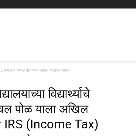
े UPSC मध्ये यश(प्रज्वल पोळ याला अखिल भारतीय क्रमांक...
यालयाच्या विद्यार्थ्याचे
्वल पोळ याला अखिल
4; IRS (Income Tax)