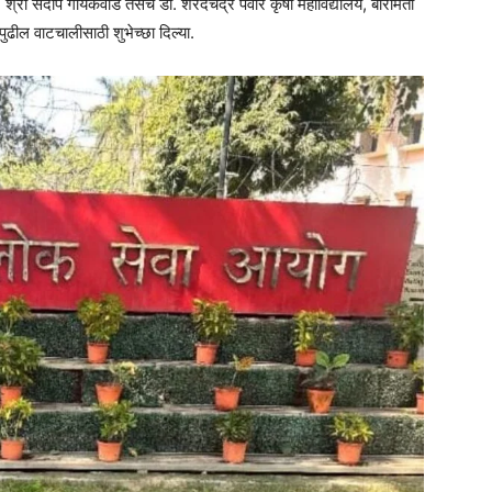
ा. श्री संदीप गायकवाड तसेच डॉ. शरदचंद्र पवार कृषी महाविद्यालय, बारामती
पुढील वाटचालीसाठी शुभेच्छा दिल्या.