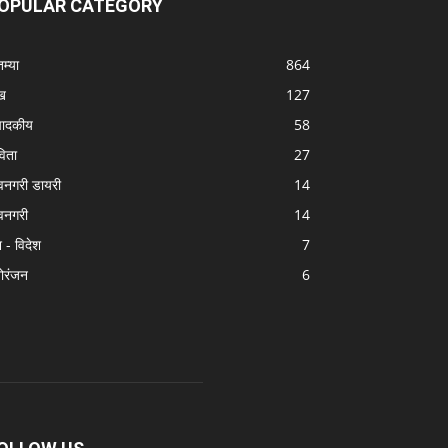
OPULAR CATEGORY
तम्या
864
ख
127
पादकीय
58
िता
27
वनगरी डायरी
14
वनगरी
14
श - विदेश
7
ोरंजन
6