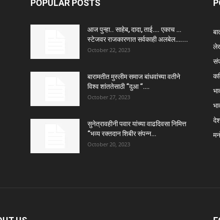
POPULAR POSTS
P
आज पुन्हा.. साहेब, दादा, ताई…. एकाच …
बा
स्टेजवर राजकारणात सर्वकाही अलबेल…....
ले
October 22, 2023
सं
कव
बारामतीत मुस्लीम समाज बांधवांच्या वतीने
विश्व शांततेसाठी “दुआ “….
भा
October 27, 2023
भा
दे
सुनेत्रावहीनी पवार यांच्या वाढदिवसा निमित्त
“भव्य रक्तदान शिबीर संपन्न…
मन
October 20, 2023