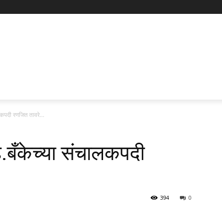
ंचालकपदी रणजित तावरे…
सह.बँकेच्या संचालकपदी
394
0