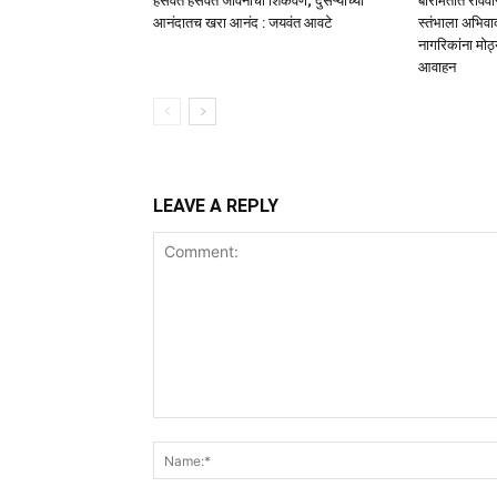
हसवत हसवत जीवनाची शिकवण; दुसऱ्याच्या
बारामतीत रविवारी
आनंदातच खरा आनंद : जयवंत आवटे
स्तंभाला अभिवाद
नागरिकांना मोठ्य
आवाहन
LEAVE A REPLY