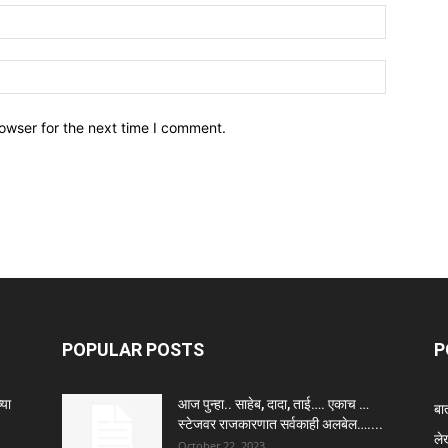
owser for the next time I comment.
POPULAR POSTS
P
या
आज पुन्हा.. साहेब, दादा, ताई…. एकाच …
बा
स्टेजवर राजकारणात सर्वकाही अलबेल…....
ले
October 22, 2023