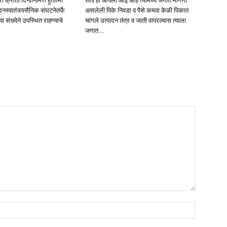
 क्रांती दिनानिमित्त हुतात्मा
शेती ही आपली आई आहे त्यामध्ये जगात मागणी
नस्वातंत्र्यसैनिक संघटनेतर्फे
असलेली पिके निवडा व पैसे कमवा केळी पिकात
ा संख्येने उपस्थित राहण्याचे
चांगले उत्पादन तंत्र व जाती वापरल्यास त्याला
जगात...