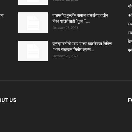
सं
कव
्मा
बारामतीत मुस्लीम समाज बांधवांच्या वतीने
विश्व शांततेसाठी “दुआ “….
भा
October 27, 2023
भा
दे
सुनेत्रावहीनी पवार यांच्या वाढदिवसा निमित्त
“भव्य रक्तदान शिबीर संपन्न…
मन
October 20, 2023
OUT US
F