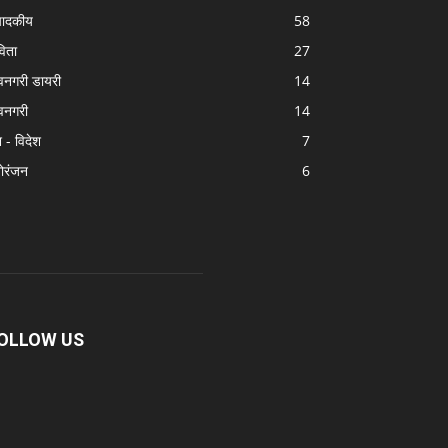
पादकीय
58
िता
27
वनगरी डायरी
14
वनगरी
14
श - विदेश
7
ोरंजन
6
OLLOW US