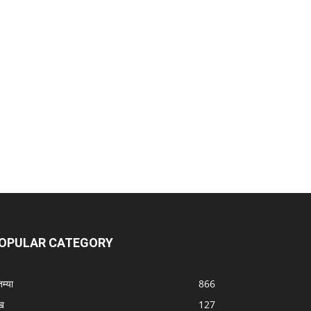
OPULAR CATEGORY
तम्या
866
ख
127