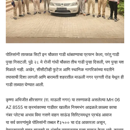
पोलिसांनी तात्काळ सिटी इन चौकात गाडी थांबवण्याचा प्रयत्न केला, परंतु गाडी
पुन्हा निसटली. पुढे २८ मे रोजी गांधी चौकात तीच गाडी पुन्हा दिसली, पण पुन्हा यश
मिळाले नाही. अखेर, सीसीटीव्ही फुटेज आणि स्थानिक नागरिकांच्या मदतीने
तपासाची दिशा लागली आणि बारामती शहरातील माऊली नगर प्रगती रोड येथून ही
गाडी ताब्यात घेण्यात आली.
कृष्णा अभिजीत क्षीरसागर (रा. माऊली नगर) या तरुणाकडे असलेल्या MH 06
AZ 8555 या क्रमांकाच्या गाडीवर खालील नियमभंग आढळले:काळ्या काचा
नंबर प्लेटचा अभाव विमा नसणे वाहन साऊंड सिस्टिममधून प्रचंड आवाज
या सर्व कारणांमुळे पोलिसांनी तब्बल ₹३५०० चा दंड आकारला असून,
बेदारकारपणे वाहन चालवणे या अंतर्गत न्यायालयात गुन्हा दाखल केला आहे. काळ्या