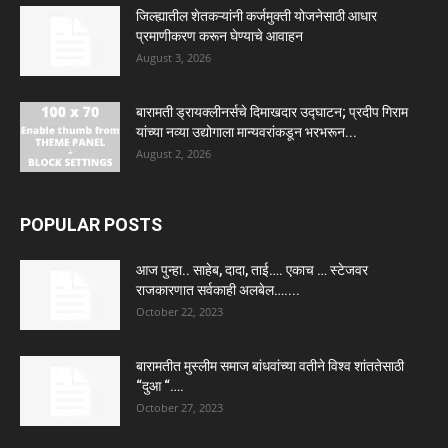
जिल्ह्यातील शेतकऱ्यांनी कर्जमुक्ती योजनेसाठी आधार
प्रमाणीकरण करून घेण्याचे आवाहन
August 3, 2026
बारामती ड्रायक्लीनर्सचे दिमाखदार उद्घाटन; प्रदीप गिराम
यांच्या नव्या उद्योगाला मान्यवरांकडून भरभरून...
August 2, 2026
POPULAR POSTS
आज पुन्हा.. साहेब, दादा, ताई…. एकाच … स्टेजवर
राजकारणात सर्वकाही अलबेल…....
October 22, 2023
बारामतीत मुस्लीम समाज बांधवांच्या वतीने विश्व शांततेसाठी
“दुआ “….
October 27, 2023