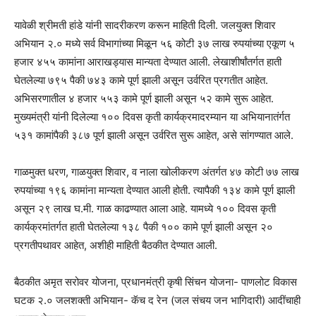
यावेळी श्रीमती हांडे यांनी सादरीकरण करून माहिती दिली. जलयुक्त शिवार
अभियान २.० मध्ये सर्व विभागांच्या मिळून ५६ कोटी ३७ लाख रुपयांच्या एकूण ५
हजार ४५५ कामांना आराखड्यास मान्यता देण्यात आली. लेखाशीर्षांतर्गत हाती
घेतलेल्या ७९५ पैकी ७४३ कामे पूर्ण झाली असून उर्वरित प्रगतीत आहेत.
अभिसरणातील ४ हजार ५५३ कामे पूर्ण झाली असून ५२ कामे सुरू आहेत.
मुख्यमंत्री यांनी दिलेल्या १०० दिवस कृती कार्यक्रमादरम्यान या अभियानातंर्गत
५३१ कामांपैकी ३८७ पूर्ण झाली असून उर्वरित सुरू आहेत, असे सांगण्यात आले.
गाळमुक्त धरण, गाळयुक्त शिवार, व नाला खोलीकरण अंतर्गत ४७ कोटी ७७ लाख
रुपयांच्या १९६ कामांना मान्यता देण्यात आली होती. त्यापैकी १३४ कामे पूर्ण झाली
असून २९ लाख घ.मी. गाळ काढण्यात आला आहे. यामध्ये १०० दिवस कृती
कार्यक्रमांतर्गत हाती घेतलेल्या १३८ पैकी १०० कामे पूर्ण झाली असून २०
प्रगतीपथावर आहेत, अशीही माहिती बैठकीत देण्यात आली.
बैठकीत अमृत सरोवर योजना, प्रधानमंत्री कृषी सिंचन योजना- पाणलोट विकास
घटक २.० जलशक्ती अभियान- कॅच द रेन (जल संचय जन भागिदारी) आदींचाही