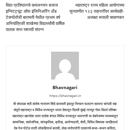
विद्या प्रतिष्ठानचे कमलनयन बजाज
महाराष्ट्र राज्य महिला आयोगाच्या
इन्स्टिट्यूट ऑफ इंजिनिअरिंग अँड
सुनावणीत १२३ तक्रारींवर कार्यवाही-
टेक्नॉलॉजी बारामती येथील प्रथम वर्ष
अध्यक्षा रूपाली चाकणकर
अभियांत्रिकी शाखेच्या विद्यार्थ्यांची वार्षिक
पालक सभा यशस्वी संपन्न
Bhavnagari
https://bhavnagari.in
मी संपादक श्री.संतोष नारायण शिंदे बारामती इंदापूर भिगवन फलटण सातारा सांगली सह
संपूर्ण महाराष्ट्र व विविध राज्यातून भारत देशातून दिल्ली मुंबई नागपूर गोवा विदर्भ पश्चिम
महाराष्ट्र खानदेश उत्तर प्रदेश बंगाल विविध राज्यातून भावनगरी या वेबपेजच्या माध्यमातून
सामाजिक, सार्वजनिक, सांस्कृतिक, क्रीडा, आरोग्यदायी, शेती, विविध विषयक जनहितार्थ
वेब पेज पोर्टल वरती लोकहितार्थ बातमी, लेख जनोपयोगी प्रकारचे कथा-कथन कविता,