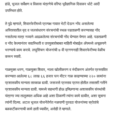
हांडे, भूजल सर्वेक्षण व विकास यंत्रणेचे वरिष्ठ भूवैज्ञानिक दिवाकर धोटे आदी
उपस्थित होते.
ते पुढे म्हणाले, शिवारफेरीमध्ये प्रत्यक्ष गावात भेटी देऊन नोंद असलेल्या
अस्तित्वातील मृद व जलसंधारण संरचनांची स्थळ पडताळणी करण्यासह नोंद
नसलेल्या मात्र नव्याने आढळलेल्या संरचनांची नोंद घेण्यात येणार आहे. पडताळणी
व नोंद केल्यानंतर सद्यस्थिती व उपयुक्ततेबाबत माहिती मोबाईल ॲपमध्ये अचूकपणे
भरण्याचे काम करावे. लघुसिंचन योजनांची ७ वी प्रगणनाही शिवारफेरीच्या वेळीच
करून घ्यावी.
गाळमुक्त धरण, गाळयुक्त शिवार, नाला खोलीकरण व रुंदीकरण अंतर्गत प्रस्तावित
करण्यात आलेल्या ६८ लाख ६६ हजार घन मीटर गाळ काढण्याच्या २२० कामांना
प्रशासकीय मान्यता तात्काळ द्यावी. जसजसे प्रस्ताव प्राप्त होतील तसतशी गतीने
प्रशासकीय मान्यता द्यावी. यामध्ये सहभागी होऊ इच्छिणाऱ्या अशासकीय संस्थांची
यंत्रणा ज्या तालुक्यात अधिक आहे अशा ठिकाणी त्यांना कामे द्यावीत, अशा सूचना
त्यांनी दिल्या. अटल भूजल योजनेंतेर्गत नळपाणी पुरवठा योजनांच्या स्रोतांचे
बळकटीकरणाची कामे हाती घ्यावीत, असेही ते म्हणाले.