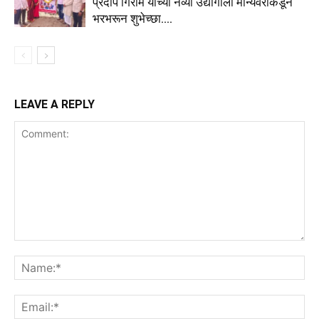
प्रदीप गिराम यांच्या नव्या उद्योगाला मान्यवरांकडून
भरभरून शुभेच्छा….
LEAVE A REPLY