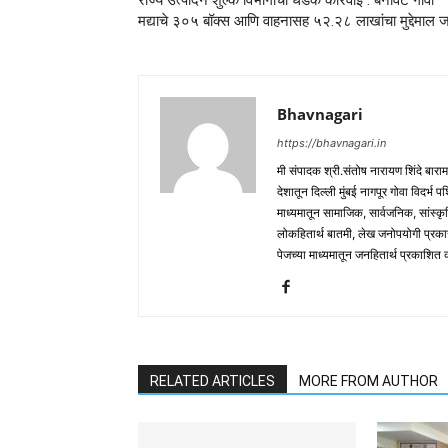
राज्य उत्पादन शुल्क विभागाची धडक कारवाई : बनावट गोवा
मद्याचे ३०५ बॉक्स आणि वाहनासह ५२.२८ लाखांचा मुद्देमाल ज
Bhavnagari
https://bhavnagari.in
मी संपादक श्री.संतोष नारायण शिंदे बारा
देशातून दिल्ली मुंबई नागपूर गोवा विदर्भ 
माध्यमातून सामाजिक, सार्वजनिक, सांस्कृ
लोकहितार्थ बातमी, लेख जनोपयोगी प्रक
पेजच्या माध्यमातून जनहितार्थ प्रकाशित
RELATED ARTICLES
MORE FROM AUTHOR