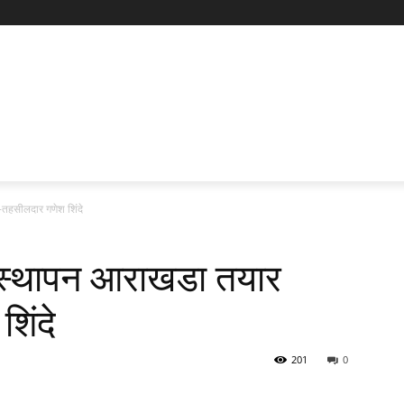
तहसीलदार गणेश शिंदे
यवस्थापन आराखडा तयार
िंदे
201
0