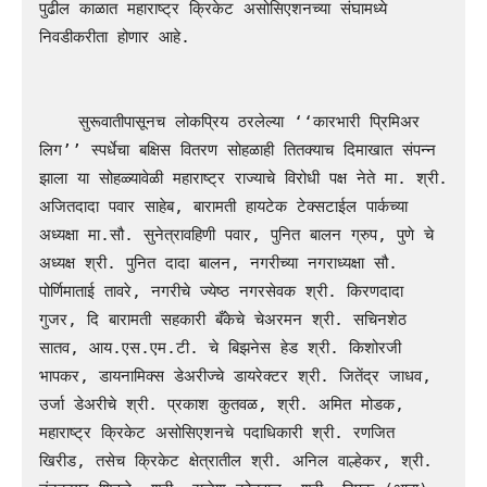
पुढील काळात महाराष्ट्र क्रिकेट असोसिएशनच्या संघामध्ये 
निवडीकरीता होणार आहे.

    सुरूवातीपासूनच लोकप्रिय ठरलेल्या ‘‘कारभारी प्रिमिअर 
लिग’’ स्पर्धेचा बक्षिस वितरण सोहळाही तितक्याच दिमाखात संपन्न 
झाला या सोहळ्यावेळी महाराष्ट्र राज्याचे विरोधी पक्ष नेते मा. श्री. 
अजितदादा पवार साहेब, बारामती हायटेक टेक्सटाईल पार्कच्या 
अध्यक्षा मा.सौ. सुनेत्रावहिणी पवार, पुनित बालन ग्रुप, पुणे चे 
अध्यक्ष श्री. पुनित दादा बालन, नगरीच्या नगराध्यक्षा सौ. 
पोर्णिमाताई तावरे, नगरीचे ज्येष्ठ नगरसेवक श्री. किरणदादा 
गुजर, दि बारामती सहकारी बँकेचे चेअरमन श्री. सचिनशेठ 
सातव, आय.एस.एम.टी. चे बिझनेस हेड श्री. किशोरजी 
भापकर, डायनामिक्स डेअरीज्चे डायरेक्टर श्री. जितेंद्र जाधव, 
उर्जा डेअरीचे श्री. प्रकाश कुतवळ, श्री. अमित मोडक, 
महाराष्ट्र क्रिकेट असोसिएशनचे पदाधिकारी श्री. रणजित 
खिरीड, तसेच क्रिकेट क्षेत्रातील श्री. अनिल वाल्हेकर, श्री. 