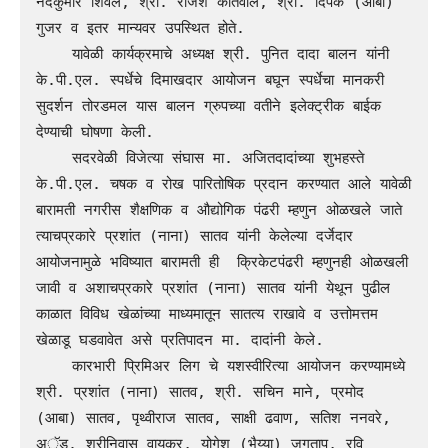
नंदकुमार शिवले, श्री. राजेश कोतवाल, श्री. दिपक (आबा) 
गुजर व इतर मान्यवर उपस्थित होते. 

    यावेळी कार्यक्रमाचे अध्यक्ष श्री. पुनित दादा बालन यांनी 
के.पी.एल. स्पर्धेचे दिमाखदार आयोजन बघून स्पर्धेचा मानकरी 
सुदर्शन तोरडमल यास बालन ग्रुपच्या वतीने इलेक्ट्रीक बाईक 
देण्याची घोषणा केली.

    सदरवेळी विजेत्या संघास मा. अजितदादांच्या शुभहस्ते 
के.पी.एल. चषक व रोख पारितोषिक प्रदान करण्यात आले यावेळी 
बारामती नगरीस शैक्षणिक व औद्योगिक पंढरी म्हणुन ओळखले जाते 
त्याचप्रकारे प्रशांत (नाना) सातव यांनी केलेल्या दर्जेदार 
आयोजनामुळे भविष्यात बारामती ही  क्रिकेटपंढरी म्हणुनही ओळखली 
जावी व अशाचप्रकारे प्रशांत (नाना) सातव यांनी येथून पुढील 
काळात विविध खेळांच्या माध्यमातून सातत्य राखावे व उत्तोमत्तम 
खेळाडू घडवावेत असे प्रतिपादन मा. दादांनी केले. 

    कारभारी प्रिमिअर लिग चे यशस्वीरित्या आयोजन करण्यामध्ये 
श्री. प्रशांत (नाना) सातव, श्री. सचिन माने, प्रमोद 
(आबा) सातव, पृथ्वीराज सातव, साक्षी ढवाण, सतिश ननवरे, 
अॅड. श्रीनिवास वायकर, योगेश (भैय्या) जगताप, रवि 