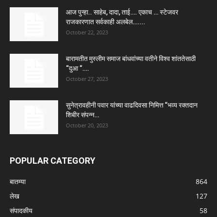
आज पुन्हा.. साहेब, दादा, ताई…. एकाच … स्टेजवर
राजकारणात सर्वकाही अलबेल…....
October 22, 2023
बारामतीत मुस्लीम समाज बांधवांच्या वतीने विश्व शांततेसाठी
“दुआ “….
October 27, 2023
सुनेत्रावहीनी पवार यांच्या वाढदिवसा निमित्त “भव्य रक्तदान
शिबीर संपन्न…
October 20, 2023
POPULAR CATEGORY
बातम्या
864
लेख
127
संपादकीय
58