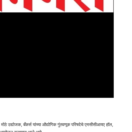
, मोठे उद्योजक, बँकर्स यांच्या औद्योगिक गुंतवणूक परिषदेचे एमसीसीआयए हॉल,